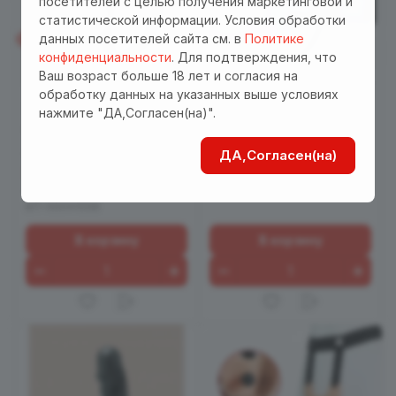
посетителей с целью получения маркетинговой и
статистической информации. Условия обработки
данных посетителей сайта см. в
Политике
конфиденциальности
. Для подтверждения, что
Ваш возраст больше 18 лет и согласия на
обработку данных на указанных выше условиях
2 390 руб.
6 990 руб.
нажмите "ДА,Согласен(на)".
Страпон Harness
Страпон WONDER, 7
двойной "Ultra"
функций вибрации
ДА,Согласен(на)
5
0
Есть в наличии
Есть в наличии
Арт.
EH LA 0219-101/
Арт.
EH MC 15
БП-00041098
В корзину
В корзину