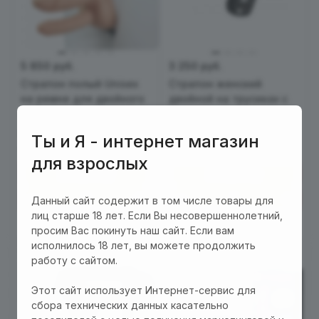
5 850 руб.
3 250 руб.
Страпон полый Unisex
Страпон женский
на ремне для двойного
двойной на трусиках с
проникновения
внешним и внутренним
телесный
стимулятором
0
0
Есть в наличии
Есть в наличии
Ты и Я - интернет магазин
Арт.
EH 2312-309
Арт.
ЕН 2001-416
для взрослых
В корзину
В корзину
Данный сайт содержит в том числе товары для
лиц старше 18 лет. Если Вы несовершеннолетний,
просим Вас покинуть наш сайт. Если вам
исполнилось 18 лет, вы можете продолжить
работу с сайтом.
Этот сайт использует Интернет-сервис для
сбора технических данных касательно