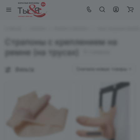
Главная
Каталог
EroHot Collection
Секс игрушки EroHot 
Страпоны с креплением на
ремне (на трусах)
8 товаров
Фильтр
Сначала новые товары