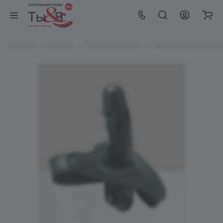
Главная
Каталог
EroHot Collection
Фаллоимитатор на т