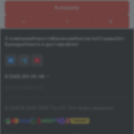
В корзину
Назад к списку
О компании
Новости
Вакансии
Контакты
Отзывы
Опт
Бренды
Оплата и доставка
Блог
8 (343) 351-05-48
pervomay@tiiya.ru
© 2026 © 2006-2026 "Ты и Я". Все права защищены.