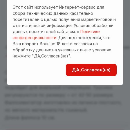
Бесплатная доставка куда угодно по промокоду
Этот сайт использует Интернет-сервис для
"Доставка"! Важно! Акция действует для заказов
сбора технических данных касательно
от 3000 р. при оплате на сайте
посетителей с целью получения маркетинговой и
статистической информации. Условия обработки
данных посетителей сайта см. в
Политике
конфиденциальности
. Для подтверждения, что
Ваш возраст больше 18 лет и согласия на
Описание
Отзывы
Характеристики
Оплата
Достав
обработку данных на указанных выше условиях
нажмите "ДА,Согласен(на)".
ДА,Согласен(на)
Страпон небольшого размера на удобных
регулируемых трусиках из эко-кожи. Отлично
подойдет для анальной стимуляции. Трусики
регулируются по размеру ~ от 42-50 размера
Фаллоимитатор изготовлен из латекса-плотного,
но мягкого материала.Не съемный.
Длина фаллоса 10 см.