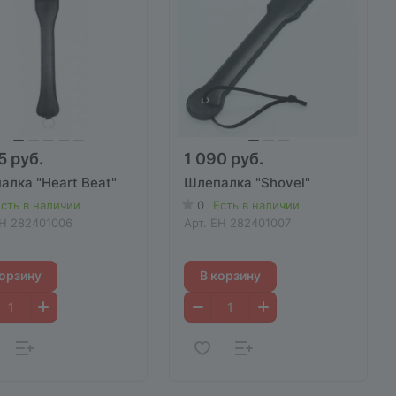
5 руб.
1 090 руб.
алка "Heart Beat"
Шлепалка "Shovel"
сть в наличии
0
Есть в наличии
H 282401006
Арт.
EH 282401007
корзину
В корзину