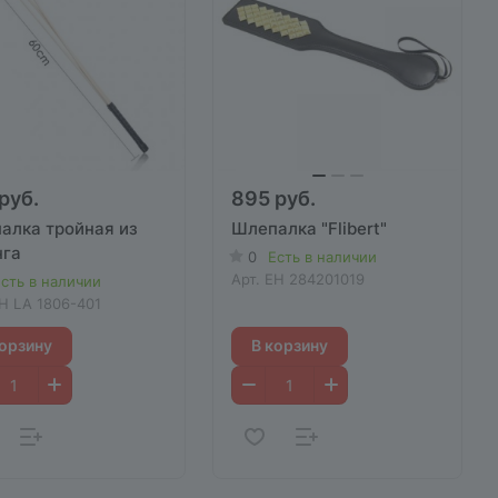
руб.
895 руб.
алка тройная из
Шлепалка "Flibert"
нга
0
Есть в наличии
Арт.
EH 284201019
сть в наличии
H LA 1806-401
корзину
В корзину