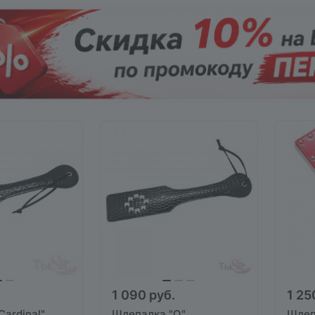
1 090 руб.
1 25
ardinal"
Шлепалка "O"
Шлеп