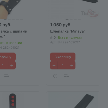
0 руб.
1 050 руб.
алка с шипами
Шлепалка "Minaya"
ve"
0
Есть в наличии
Арт.
EH 292402097
сть в наличии
H 282401021
корзину
В корзину