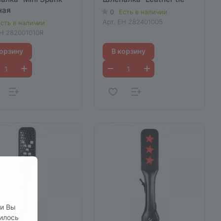
ная
0
Есть в наличии
Арт.
EH 282401005
сть в наличии
H 282001010R
корзину
В корзину
ли Вы
нилось