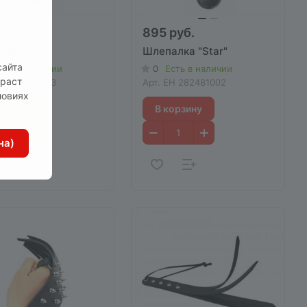
руб.
895 руб.
алка "X"
Шлепалка "Star"
сайта
сть в наличии
0
Есть в наличии
зраст
H 282431003
Арт.
EH 282481002
ловиях
корзину
В корзину
на)