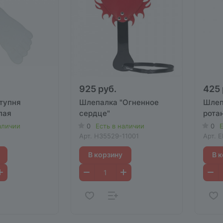
925 руб.
425 
тупня
Шлепалка "Огненное
Шлеп
елая
сердце"
рота
аличии
0
Есть в наличии
0
Е
Арт.
H35529-11001
Арт.
E
В корзину
В 