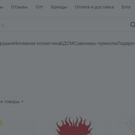
ты
Отзывы
Опт
Бренды
Оплата и доставка
Блог
грушки
Интимная косметика
БДСМ
Сувениры-приколы
Подаро
ые товары
А