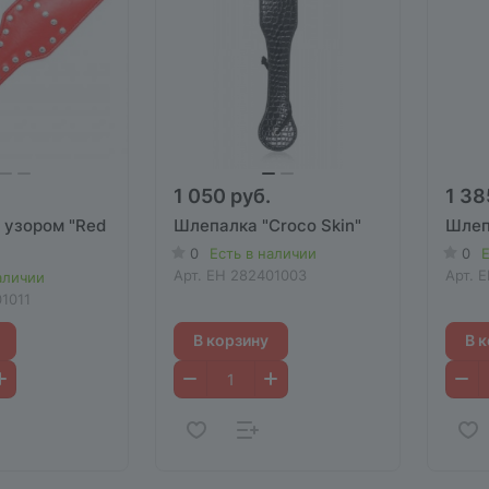
1 050 руб.
1 38
 узором "Red
Шлепалка "Croco Skin"
Шлеп
0
Есть в наличии
0
Е
Арт.
EH 282401003
Арт.
E
аличии
1011
В корзину
В 