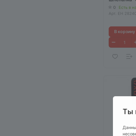
0
Есть в н
Арт.
EH 2824
В корзину
Ты 
Данны
несов