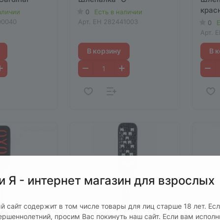
крас
аличии
0
Есть в наличии
00040
Арт.
EH 282441003
0
Е
Арт.
E
В корзину
В 
и Я - интернет магазин для взрослых
й сайт содержит в том числе товары для лиц старше 18 лет. Ес
ершеннолетний, просим Вас покинуть наш сайт. Если вам испол