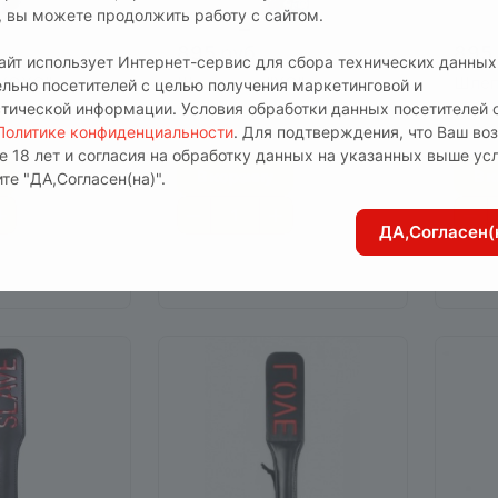
т, вы можете продолжить работу с сайтом.
895 руб.
895 
сайт использует Интернет-сервис для сбора технических данных
"XOXO"
Шлепалка "XO"
Шлеп
ельно посетителей с целью получения маркетинговой и
стической информации. Условия обработки данных посетителей 
аличии
0
Есть в наличии
0
Е
Политике конфиденциальности
. Для подтверждения, что Ваш во
1002
Арт.
EH 282421003
Арт.
E
е 18 лет и согласия на обработку данных на указанных выше ус
В корзину
В 
те "ДА,Согласен(на)".
ДА,Согласен(