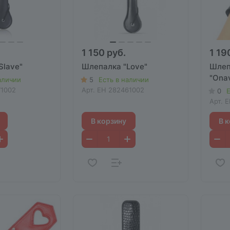
1 150 руб.
1 19
Slave"
Шлепалка "Love"
Шлеп
"Ona
аличии
5
Есть в наличии
71002
Арт.
EH 282461002
0
Е
Арт.
E
В корзину
В 