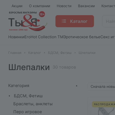
Акции
О компании
Новости
Вакансии
Контак
Каталог
Новинки
EroHot Collection TM
Эротическое белье
Секс и
Главная
Каталог
БДСМ, Фетиш
Шлепалки
Шлепалки
30 товаров
Категория
Сначала нов
БДСМ, Фетиш
Браслеты, анклеты
РАСПРОДАЖ
Перо игровое