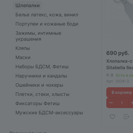
Шлепалки
Белье латекс, кожа, винил
Портупеи и кожаные боди
Зажимы, интимные
украшения
Кляпы
690 руб.
Маски
Хлопалка-с
Наборы БДСМ, Фетиш
Sitabella б
0
Есть в н
Наручники и кандалы
Арт.
3034-3
Ошейники и чокеры
В корзину
Плетки, стеки, хлысты
Фиксаторы Фетиш
Мужские БДСМ-аксессуары