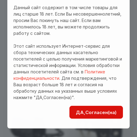
Данный сайт содержит в том числе товары для
лиц старше 18 лет. Если Вы несовершеннолетний,
450 руб.
785 руб.
просим Вас покинуть наш сайт. Если вам
Манжета на пенис из 3-
Кольцо на пенис с
исполнилось 18 лет, вы можете продолжить
х колец "Triple girth"
шипами "Ring with
работу с сайтом.
spikes"
0
Есть в наличии
Этот сайт использует Интернет-сервис для
Арт.
EH 212433004
0
Есть в наличии
сбора технических данных касательно
Арт.
EH 212401025
посетителей с целью получения маркетинговой и
В корзину
В корзину
статистической информации. Условия обработки
данных посетителей сайта см. в
Политике
конфиденциальности
. Для подтверждения, что
Ваш возраст больше 18 лет и согласия на
обработку данных на указанных выше условиях
нажмите "ДА,Согласен(на)".
ДА,Согласен(на)