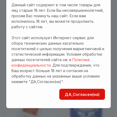
Данный сайт содержит в том числе товары для
лиц старше 18 лет. Если Вы несовершеннолетний,
просим Вас покинуть наш сайт. Если вам
исполнилось 18 лет, вы можете продолжить
2 990 руб.
1 550 руб.
работу с сайтом.
Sagami original Quick
SAGAMI Original 002
0.02, полиуретановые, 6
полиуретановые
Этот сайт использует Интернет-сервис для
шт.
ультратонкие, 3 шт
сбора технических данных касательно
посетителей с целью получения маркетинговой и
0
0
Нет в наличии
Нет в наличии
Арт.
709
статистической информации. Условия обработки
Арт.
714/1
данных посетителей сайта см. в
Политике
Под заказ
Под заказ
конфиденциальности
. Для подтверждения, что
Ваш возраст больше 18 лет и согласия на
обработку данных на указанных выше условиях
нажмите "ДА,Согласен(на)".
ДА,Согласен(на)