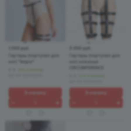
1 550 руб.
3 050 руб.
Гартеры (портупея для
Гартеры (портупея для
ног) "Ampio"
ног) кожаные
CIRCUMFERENCE
0
Есть в наличии
Арт.
EH 302402238
0
Есть в наличии
Арт.
EH 302400222
В корзину
В корзину