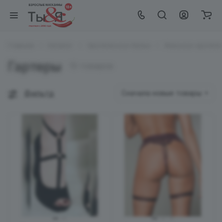
Главная
Каталог
Эротическое белье
Женское эротиче
Гартеры
15 товаров
Фильтр
Сначала новые товары