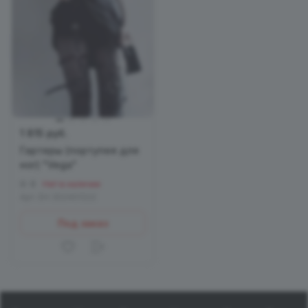
1 815 руб.
Гартеры (портупея для
ног) "Vega"
0
Нет в наличии
Арт.
EH 302401222
Под заказ