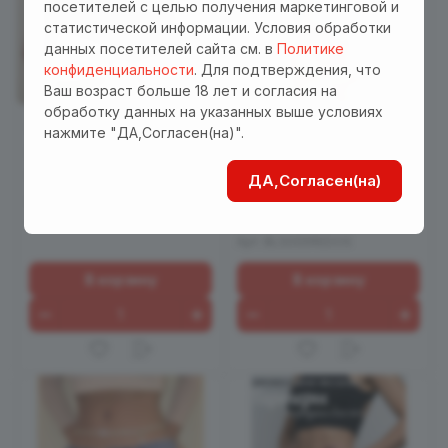
посетителей с целью получения маркетинговой и
статистической информации. Условия обработки
данных посетителей сайта см. в
Политике
конфиденциальности
. Для подтверждения, что
Ваш возраст больше 18 лет и согласия на
обработку данных на указанных выше условиях
955 руб.
1 150 руб.
нажмите "ДА,Согласен(на)".
Гартеры (портупея для
Пояс для чулок в
ног) "Lure Black"
сеточку с рисунком
ДА,Согласен(на)
«поцелуи» и гартерами
0
Есть в наличии
красный
Арт.
EH 2112-812
0
Есть в наличии
Арт.
BLS005REDOS
В корзину
В корзину