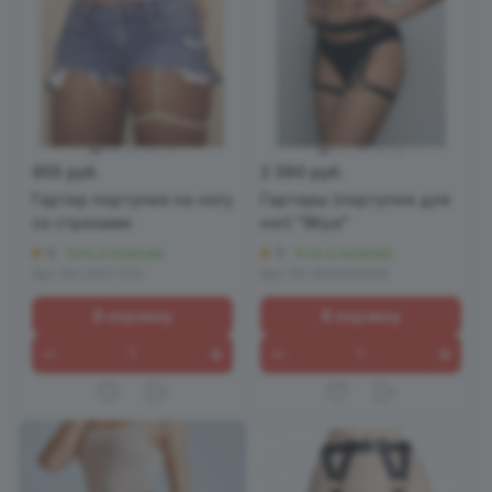
955 руб.
2 390 руб.
Гартер портупея на ногу
Гартеры (портупея для
со стразами
ног) "Miya"
5
5
Есть в наличии
Есть в наличии
Арт.
EH 2107-213
Арт.
EH 302400239
В корзину
В корзину