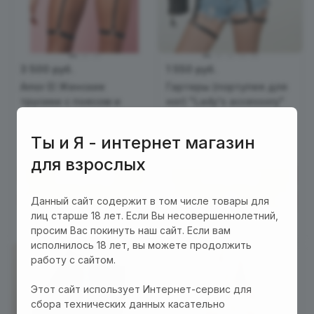
3 500 руб.
1 550 руб.
Amor El Женские
Гартеры (портупея для
трусики с поясом и
ног) "Lady's accessory"
гартерами S/M Black
0
Есть в наличии
Арт.
EH 2112-814
0
Есть в наличии
Ты и Я - интернет магазин
Арт.
AME-4035BLK
для взрослых
В корзину
В корзину
Данный сайт содержит в том числе товары для
лиц старше 18 лет. Если Вы несовершеннолетний,
просим Вас покинуть наш сайт. Если вам
исполнилось 18 лет, вы можете продолжить
работу с сайтом.
Этот сайт использует Интернет-сервис для
сбора технических данных касательно