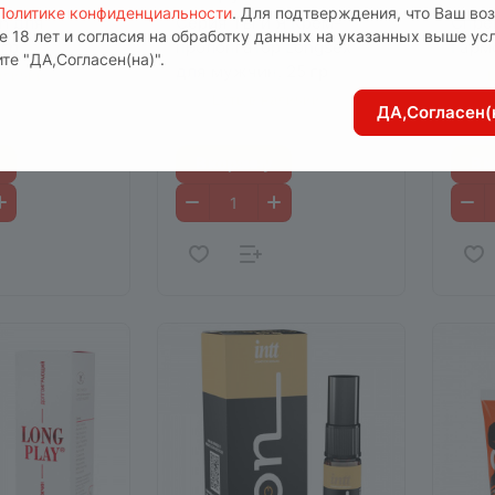
Политике конфиденциальности
. Для подтверждения, что Ваш во
n для
Серия Ты и Я Крем-
Спре
е 18 лет и согласия на обработку данных на указанных выше ус
 гр
пролонгатор Longsex
Гарм
те "ДА,Согласен(на)".
для мужчин, 25 гр
аличии
5
Е
2
Арт.
L
5
Есть в наличии
ДА,Согласен(
Арт.
LB-70013
В корзину
В 