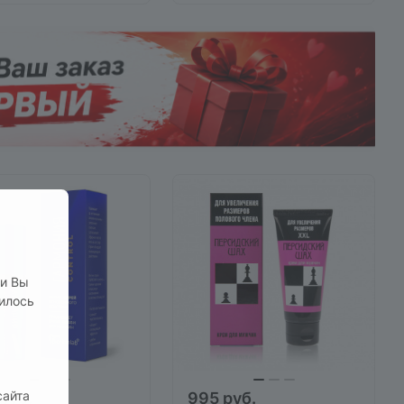
ли Вы
нилось
сайта
руб.
995 руб.