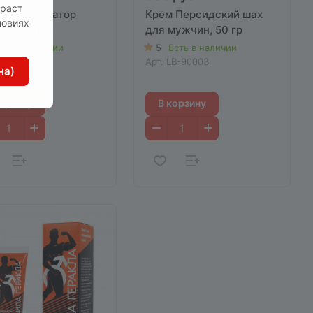
зраст
й-пролонгатор
Крем Персидский шах
ловиях
ония, 8 мл
для мужчин, 50 гр
сть в наличии
5
Есть в наличии
B-11002
Арт.
LB-90003
на)
корзину
В корзину