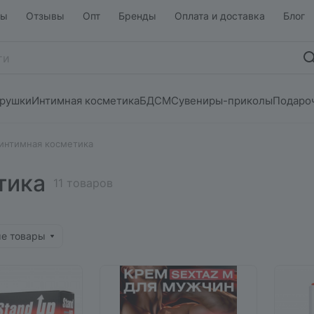
ты
Отзывы
Опт
Бренды
Оплата и доставка
Блог
грушки
Интимная косметика
БДСМ
Сувениры-приколы
Подаро
интимная косметика
тика
11 товаров
ые товары