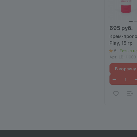
695 руб.
Крем-проло
Play, 15 гр
5
Есть в н
Арт.
LB-11003
В корзину