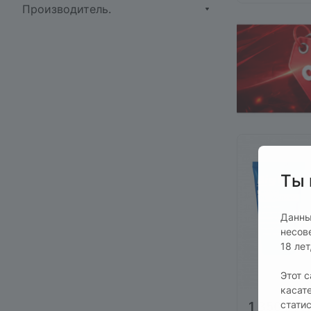
Производитель.
Ты 
Данны
несов
18 ле
Этот 
касат
стати
1 350 руб.