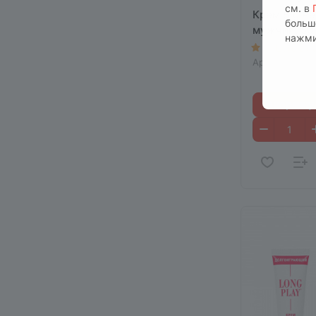
см. в
Крем Big Pe
больш
мужчин, 50
нажми
5
Есть в н
Арт.
LB-9000
В корзину