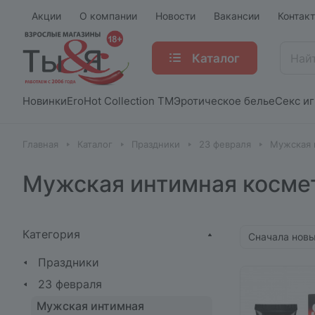
Акции
О компании
Новости
Вакансии
Контак
Каталог
Новинки
EroHot Collection TM
Эротическое белье
Секс и
Главная
Каталог
Праздники
23 февраля
Мужская 
Мужская интимная косме
Категория
Сначала нов
Праздники
23 февраля
Мужская интимная