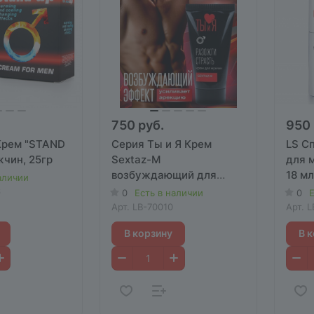
750 руб.
950 
 Крем "STAND
Серия Ты и Я Крем
LS С
жчин, 25гр
Sextaz-М
для 
возбуждающий для
18 мл
аличии
мужчин, 25 гр
6
0
Есть в наличии
0
Е
Арт.
LB-70010
Арт.
L
В корзину
В 