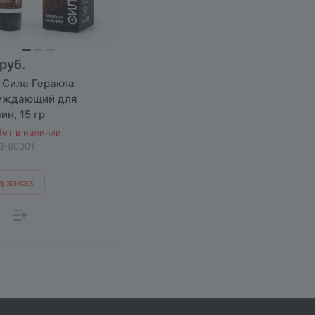
руб.
 Сила Геракла
уждающий для
н, 15 гр
ет в наличии
B-80001
 заказ