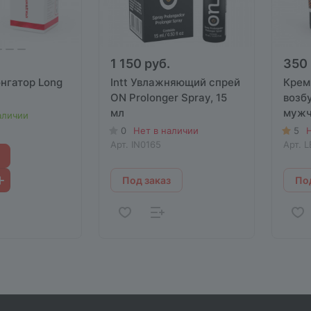
1 150 руб.
350 
нгатор Long
Intt Увлажняющий спрей
Крем
ON Prolonger Spray, 15
возб
мл
мужчи
аличии
0
Нет в наличии
5
Н
Арт.
IN0165
Арт.
L
Под заказ
Под