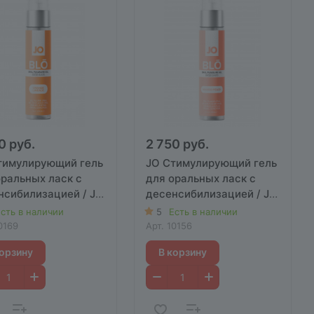
0 руб.
2 750 руб.
тимулирующий гель
JO Стимулирующий гель
оральных ласк с
для оральных ласк с
нсибилизацией / JO
десенсибилизацией / JO
тропический) - 30
BLO (манго-персик) - 30
сть в наличии
5
Есть в наличии
мл
0169
Арт.
10156
корзину
В корзину