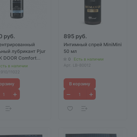
0 руб.
895 руб.
ентрированный
Интимный спрей MiniMini
ьный лубрикант Pjur
50 мл
K DOOR Comfort
0
Есть в наличии
 Anal glide" 30 мл
Арт.
LB-80012
сть в наличии
1910/11022
корзину
В корзину