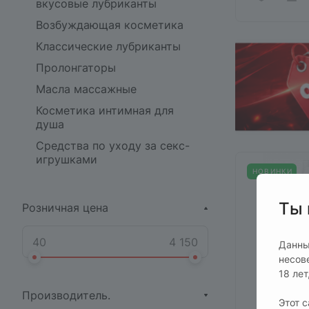
вкусовые лубриканты
Возбуждающая косметика
Классические лубриканты
Пролонгаторы
Масла массажные
Косметика интимная для
душа
Средства по уходу за секс-
игрушками
НОВИНКИ
Ты 
Розничная цена
Данны
несов
18 ле
Производитель.
Этот 