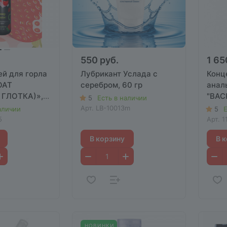
550 руб.
1 65
ей для горла
Лубрикант Услада с
Конц
OAT
серебром, 60 гр
анал
 ГЛОТКА)»,
"BAC
5
Есть в наличии
0мл.
Water
Арт.
LB-10013m
аличии
5
Е
5
Арт.
1
В корзину
В 
НОВИНКИ