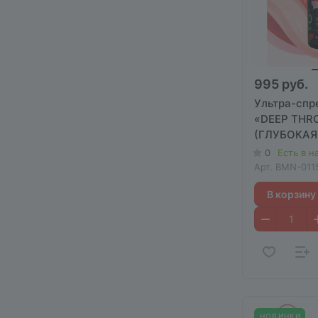
995 руб.
Ультра-спр
«DEEP THR
(ГЛУБОКАЯ
клубника 5
0
Есть в н
Арт.
BMN-011
В корзину
НОВИНКИ