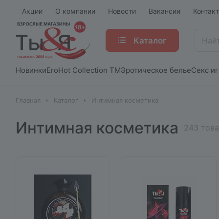
Акции
О компании
Новости
Вакансии
Контак
Каталог
Новинки
EroHot Collection TM
Эротическое белье
Секс и
Главная
Каталог
Интимная косметика
Интимная косметика
243 тов