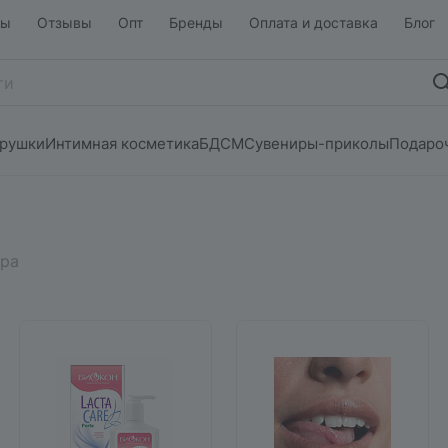
ты
Отзывы
Опт
Бренды
Оплата и доставка
Блог
грушки
Интимная косметика
БДСМ
Сувениры-приколы
Подаро
ара