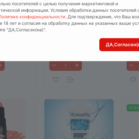
ельно посетителей с целью получения маркетинговой и
2 750 руб.
2 75
стической информации. Условия обработки данных посетителей 
рующий гель
JO Стимулирующий гель
JO С
Политике конфиденциальности
. Для подтверждения, что Ваш во
ых ласк с
для оральных ласк с
для 
е 18 лет и согласия на обработку данных на указанных выше ус
изацией / JO
десенсибилизацией / JO
десе
те "ДА,Согласен(на)".
ичный
BLO (Арбуз) - 30 мл
BLO (
аличии
0
Есть в наличии
0
Е
 30 мл
Арт.
10152
Арт.
1
ДА,Согласен(
В корзину
В 
НОВ