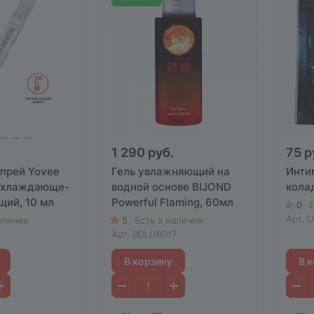
1 290 руб.
75 р
прей Yovee
Гель увлажняющий на
Инти
охлаждающе-
водной основе BIJOND
колад
ий, 10 мл
Powerful Flaming, 60мл
0
Е
Арт.
L
аличии
5
Есть в наличии
Арт.
BDLUB017
В корзину
В 