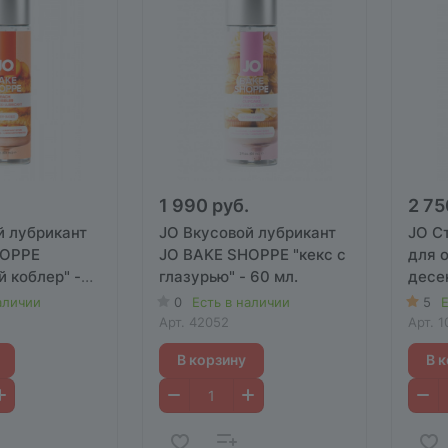
1 990 руб.
2 75
й лубрикант
JO Вкусовой лубрикант
JO С
HOPPE
JO BAKE SHOPPE "кекс с
для 
 коблер" -
глазурью" - 60 мл.
десе
BLO (
аличии
0
Есть в наличии
5
Е
мл
Арт.
42052
Арт.
1
В корзину
В 