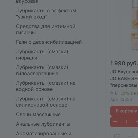
вкусовая
Лубриканты с эффектом
"узкий вход"
Средства для интимной
гигиены
Гели с десенсибилизацией
Лубриканты (смазки)
гибриды
1 990 руб.
Лубриканты (смазки)
JO Вкусово
гипоаллергенные
JO BAKE S
Лубриканты (смазки) на
"персиковый
водной основе
60 мл.
0
Есть в н
Лубриканты (смазки) на
Арт.
42053
силиконовой основе
В корзину
Свечи массажные
Анальные лубриканты
Ароматизированные и