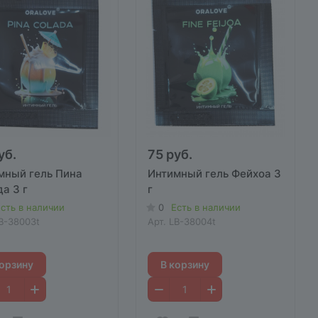
уб.
75 руб.
мный гель Пина
Интимный гель Фейхоа 3
а 3 г
г
сть в наличии
0
Есть в наличии
B-38003t
Арт.
LB-38004t
корзину
В корзину