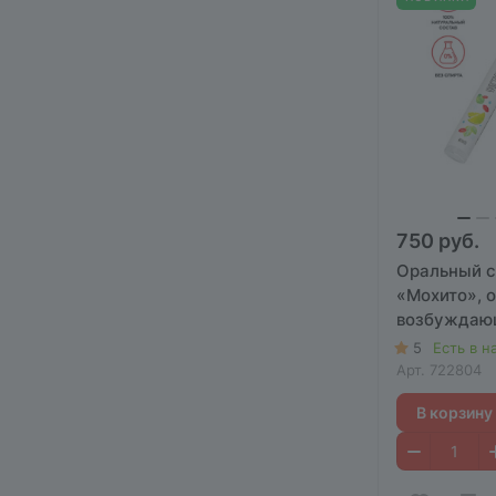
750 руб.
Оральный с
«Мохито», 
возбуждающ
5
Есть в н
Арт.
722804
В корзину