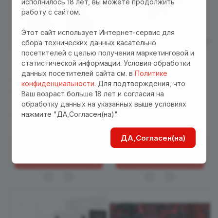
исполнилось 18 лет, вы можете продолжить
работу с сайтом.
Этот сайт использует Интернет-сервис для
сбора технических данных касательно
посетителей с целью получения маркетинговой и
статистической информации. Условия обработки
данных посетителей сайта см. в
Политике
825 руб.
1 995 руб.
конфиденциальности
. Для подтверждения, что
Зажимы на соски с
Ошейник с зажимами
Ваш возраст больше 18 лет и согласия на
черным пухом
для сосков "Artistic"
обработку данных на указанных выше условиях
нажмите "ДА,Согласен(на)".
0
0
Есть в наличии
Есть в наличии
Арт.
EH 202401031
Арт.
EH 262400106
ДА,Согласен(на)
В корзину
В корзину