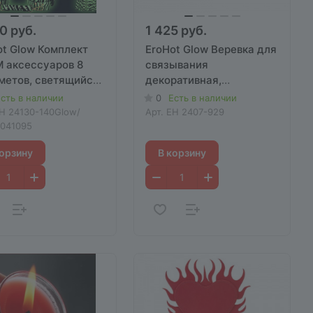
0 руб.
1 425 руб.
ot Glow Комплект
EroHot Glow Веревка для
 аксессуаров 8
связывания
метов, светящийся
декоративная,
мноте
светящаяся в темноте,
сть в наличии
0
Есть в наличии
20 метров
H 24130-140Glow/
Арт.
EH 2407-929
041095
корзину
В корзину