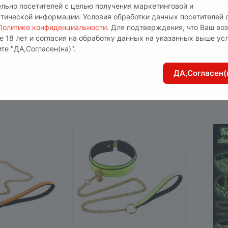
ельно посетителей с целью получения маркетинговой и
 в темноте
зеленые
свет
стической информации. Условия обработки данных посетителей 
метр
аличии
5
Есть в наличии
0
Е
Политике конфиденциальности
. Для подтверждения, что Ваш во
-113
Арт.
EH 24136-106 Green
Арт.
E
е 18 лет и согласия на обработку данных на указанных выше ус
те "ДА,Согласен(на)".
В корзину
В 
ДА,Согласен(