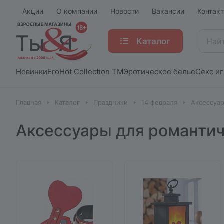
Акции
О компании
Новости
Вакансии
Контак
Каталог
Новинки
EroHot Collection TM
Эротическое белье
Секс и
Главная
Каталог
Праздники
14 февраля
Аксессуар
Аксессуары для романтич