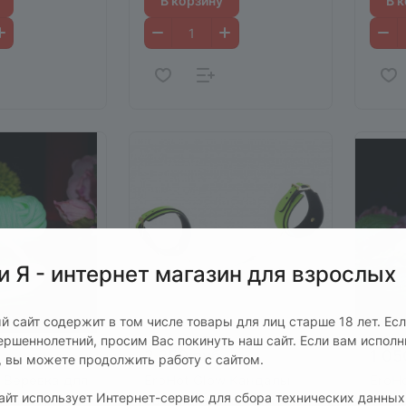
В корзину
В 
и Я - интернет магазин для взрослых
й сайт содержит в том числе товары для лиц старше 18 лет. Ес
ершеннолетний, просим Вас покинуть наш сайт. Если вам испол
2 250 руб.
1 05
т, вы можете продолжить работу с сайтом.
 Веревка для
EroHot Glow Кандалы
EroH
сайт использует Интернет-сервис для сбора технических данных
 (шибари)
светящиеся в темноте,
связ