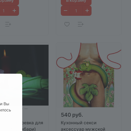
корзину
В корзину
ли Вы
нилось
0 руб.
540 руб.
ot Glow Веревка для
Кухонный секси
ывания (шибари)
аксессуар мужской