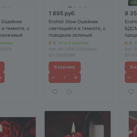
1 895 руб.
8 35
w Ошейник
EroHot Glow Ошейник
EroH
в темноте, с
светящийся в темноте, с
БДСМ
оранжевый
поводком зеленый
пред
в те
аличии
5
Есть в наличии
5
Е
-243Or
Арт.
EH 2408-243Green/
Арт.
E
БП-00041098
БП-00
В корзину
В 