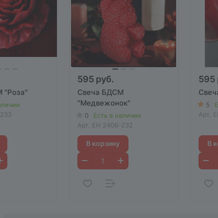
595 руб.
595 
 "Роза"
Свеча БДСМ
Свеч
"Медвежонок"
аличии
5
Е
-233
Арт.
E
0
Есть в наличии
Арт.
EH 2406-232
В корзину
В 