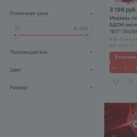
3 199 руб.
Розничная цена
Медведь по
БДСМ-аксе
"6/7" (Six/S
0
Есть в н
Арт.
1405-67
Производитель.
В корзину
Цвет
Размер