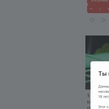
В корзину
Ты 
Данны
несов
1 895 руб.
18 ле
EroHot Glow
Этот 
связывания