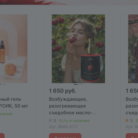
1 650 руб.
1 65
жный гель
Возбуждающее,
Возб
РСИК, 50 мл
разогревающее
разо
съедобное масло-
съед
аличии
афродизиак со вкусом
афро
0
Есть в наличии
5
Е
ВИШНИ, 300 мл
"ЯПО
Арт.
BMN-0117
Арт.
B
мл