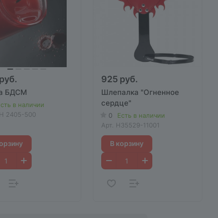
руб.
925 руб.
а БДСМ
Шлепалка "Огненное
сердце"
сть в наличии
H 2405-500
0
Есть в наличии
Арт.
H35529-11001
корзину
В корзину