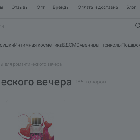
ты
Отзывы
Опт
Бренды
Оплата и доставка
Блог
грушки
Интимная косметика
БДСМ
Сувениры-приколы
Подаро
ы для романтического вечера
еского вечера
185 товаров