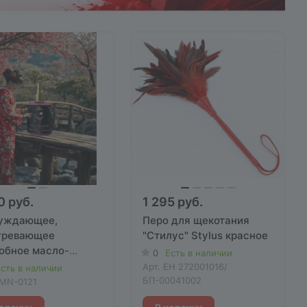
0 руб.
1 295 руб.
уждающее,
Перо для щекотания
гревающее
"Стилус" Stylus красное
обное масло-
0
Есть в наличии
дизиак со вкусом
Арт.
EH 272001016/
сть в наличии
НСКОЕ ВИНО", 300
БП-00041002
MN-0121