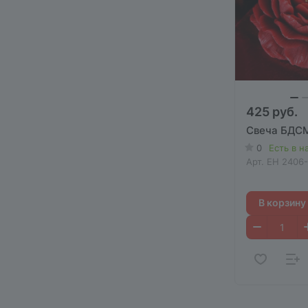
425 руб.
Свеча БДСМ
0
Есть в н
Арт.
EH 2406
В корзину