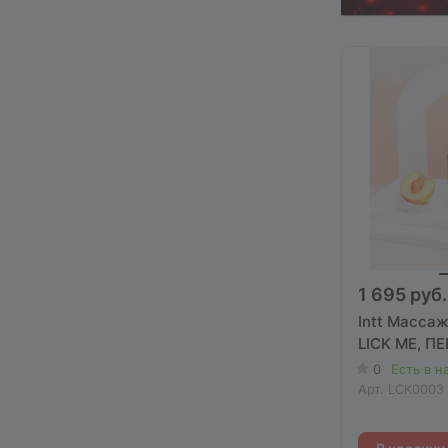
1 695 руб.
Intt Масса
LICK ME, ПЕ
0
Есть в н
Арт.
LCK0003