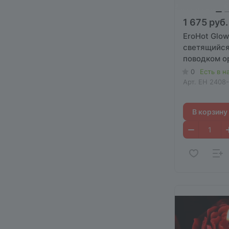
1 675 руб.
EroHot Glo
светящийся 
поводком 
0
Есть в н
Арт.
EH 2408
В корзину