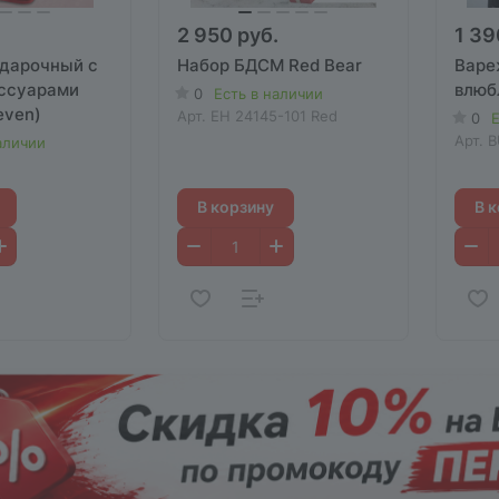
2 950 руб.
1 39
дарочный с
Набор БДСМ Red Bear
Варе
ссуарами
влюб
0
Есть в наличии
even)
Арт.
EH 24145-101 Red
0
Е
Арт.
B
аличии
В корзину
В 