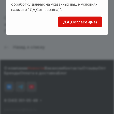
обработку данных на указанных выше условиях
нажмите "ДА,Согласен(на)".
Скидка применится ко всем товарам в Вашей
ДА,Согласен(на)
корзине (кроме
спеццен и спецпредложений
).
Покупайте выгодно и с удовольствием!
Назад к списку
О компании
Новости
Вакансии
Контакты
Отзывы
Опт
Бренды
Оплата и доставка
Блог
8 (343) 351-05-48
pervomay@tiiya.ru