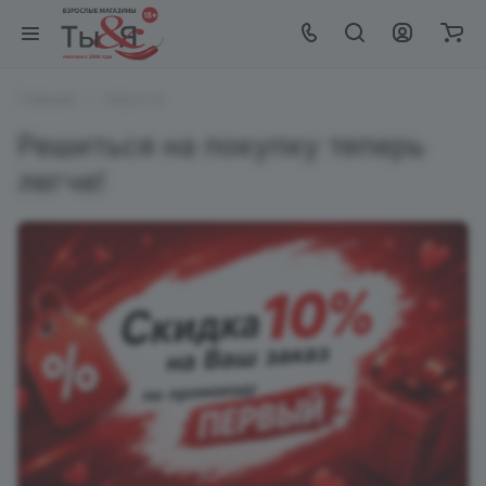
Главная
Новости
Решиться на покупку теперь
легче!