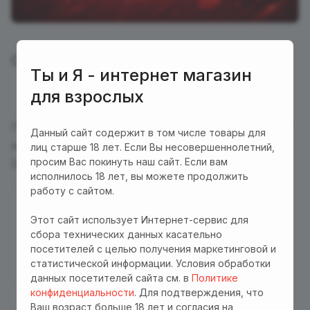
Скидка 10% по промокоду "ПЕРВЫЙ"!
Ты и Я - интернет магазин
для взрослых
При оформлении заказа в поле "Есть промокод?"
Данный сайт содержит в том числе товары для
напишите "ПЕРВЫЙ" и нажмите на стрелочку
лиц старше 18 лет. Если Вы несовершеннолетний,
просим Вас покинуть наш сайт. Если вам
(правее).
исполнилось 18 лет, вы можете продолжить
работу с сайтом.
Этот сайт использует Интернет-сервис для
сбора технических данных касательно
посетителей с целью получения маркетинговой и
статистической информации. Условия обработки
данных посетителей сайта см. в
Политике
конфиденциальности
. Для подтверждения, что
Ваш возраст больше 18 лет и согласия на