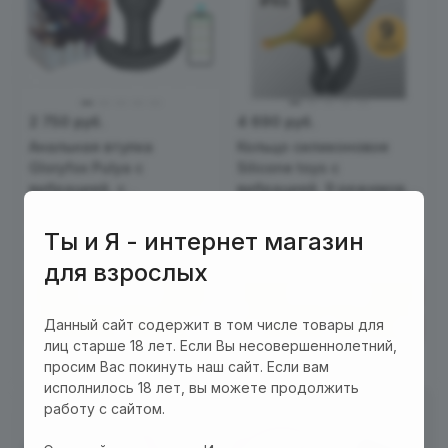
2 750 руб.
4 690 руб.
Анальная втулка
Кольцо силиконовое
Gloryfox Pulya с
Silicone toys с
вибрацией, с
вибрацией, 9 режимов,
управлением со
с управлением со
5
5
Есть в наличии
Есть в наличии
смартфона
смартфона
Ты и Я - интернет магазин
Арт.
EH MO2409-101/00-
Арт.
EH 2408C17-APP/00-
БП-006678
БП-06467
для взрослых
В корзину
В корзину
Данный сайт содержит в том числе товары для
лиц старше 18 лет. Если Вы несовершеннолетний,
просим Вас покинуть наш сайт. Если вам
исполнилось 18 лет, вы можете продолжить
работу с сайтом.