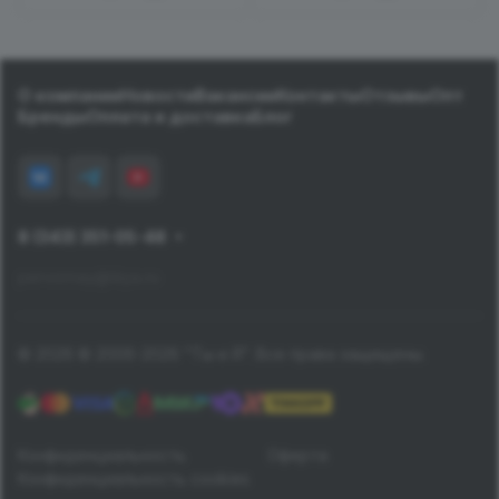
О компании
Новости
Вакансии
Контакты
Отзывы
Опт
Бренды
Оплата и доставка
Блог
8 (343) 351-05-48
pervomay@tiiya.ru
© 2026 © 2006-2026 "Ты и Я". Все права защищены.
Конфиденциальность
Оферта
Конфиденциальность cookies