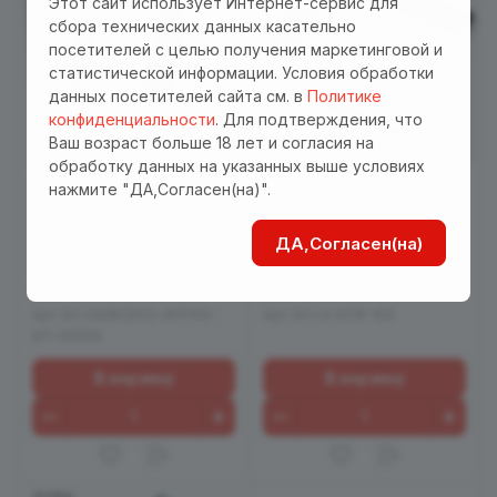
Этот сайт использует Интернет-сервис для
сбора технических данных касательно
посетителей с целью получения маркетинговой и
статистической информации. Условия обработки
данных посетителей сайта см. в
Политике
конфиденциальности
. Для подтверждения, что
Ваш возраст больше 18 лет и согласия на
обработку данных на указанных выше условиях
4 250 руб.
8 750 руб.
нажмите "ДА,Согласен(на)".
Вибратор в трусики
Вибромассажер
силиконовый Silicone
Flamingo "Magic Motion"
ДА,Согласен(на)
toys с управлением со
с дистанционным
смартфона, 9 режимов
управлением со
5
5
Есть в наличии
Есть в наличии
вибрации
смартфона
Арт.
EH 2408CD03-APP/00-
Арт.
EH LA 0219-100
БП-06699
В корзину
В корзину