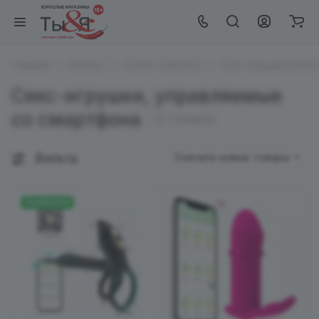
Главная
Каталог
EroHot Collection
Секс игрушки EroHot 
Секс-игрушки, управляемые
со смартфона
12 товаров
Фильтр
Сначала новые товары
НОВИНКИ