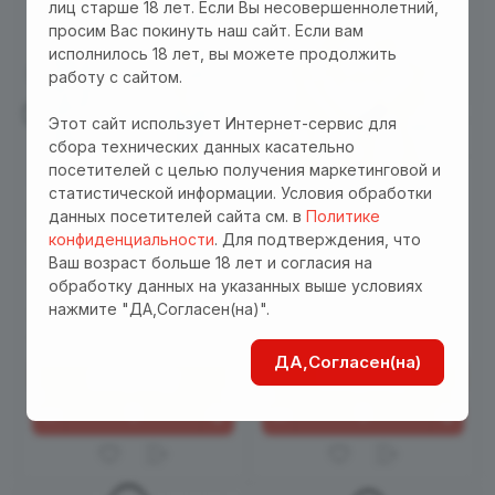
лиц старше 18 лет. Если Вы несовершеннолетний,
просим Вас покинуть наш сайт. Если вам
исполнилось 18 лет, вы можете продолжить
работу с сайтом.
Этот сайт использует Интернет-сервис для
сбора технических данных касательно
посетителей с целью получения маркетинговой и
статистической информации. Условия обработки
599 руб.
540 руб.
данных посетителей сайта см. в
Политике
Кухонный секси
Кухонный секси
конфиденциальности
. Для подтверждения, что
аксессуар женский
аксессуар "Гольфист"
Ваш возраст больше 18 лет и согласия на
"Тропиканка"
обработку данных на указанных выше условиях
5
Есть в наличии
нажмите "ДА,Согласен(на)".
Арт.
EH 2407-6131
0
Есть в наличии
Арт.
EH 2407-6161
ДА,Согласен(на)
В корзину
В корзину