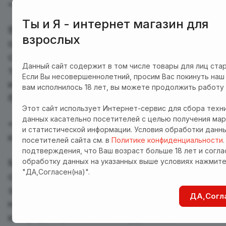
• Качество:
Ты и Я - интернет магазин для
В нашем каталоге собраны только
взрослых
оригинальные товары, прошедшие
строгий контроль качества. Мы
Данный сайт содержит в том числе товары для лиц стар
тщательно следим за новинками рынка
Если Вы несовершеннолетний, просим Вас покинуть наш 
и предлагаем только проверенные
вам исполнилось 18 лет, вы можете продолжить работу 
бренды.
Этот сайт использует Интернет-сервис для сбора техн
данных касательно посетителей с целью получения ма
• Конфиденциальность и забота о
и статистической информации. Условия обработки данн
клиенте:
посетителей сайта см. в
Политике конфиденциальности
подтверждения, что Ваш возраст больше 18 лет и согла
обработку данных на указанных выше условиях нажмит
Мы понимаем, насколько важно
"ДА,Согласен(на)".
сохранить интимность покупок. Каждый
заказ упаковывается в стильную и
ДА,Согла
нейтральную упаковку, обеспечивая
конфиденциальность и удобство