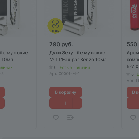
790 руб.
550 
ife мужские
Духи Sexy Life мужские
Аром
e 10мл
№ 1 L'Eau par Kenzo 10мл
комп
№7 с
аличии
0
Есть в наличии
-8
Арт.
00001-М-1
0
Е
Арт.
L
В корзину
В 