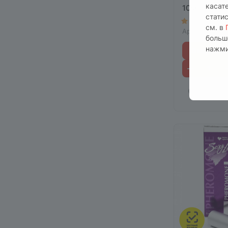
касат
10мл
стати
5
Есть в н
см. в
Арт.
00013-М
больш
нажми
В корзину