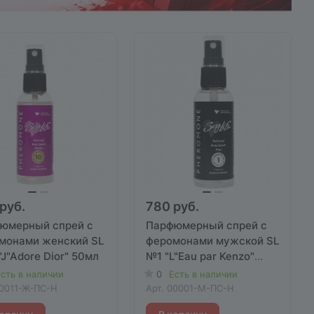
руб.
780 руб.
юмерный спрей с
Парфюмерный спрей с
монами женский SL
феромонами мужской SL
J"Adore Dior" 50мл
№1 "L"Eau par Kenzo"
50мл
сть в наличии
0
Есть в наличии
0011-Ж-ПС-Н
Арт.
00001-М-ПС-Н