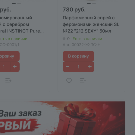
руб.
780 руб.
юмированный
Парфюмерный спрей с
й с серебром
феромонами женский SL
ral INSTINCT Pure
№22 "212 SEXY" 50мл
al" женский, 50 мл.
сть в наличии
0
Есть в наличии
СС-0001/1
Арт.
00022-Ж-ПС-Н
корзину
В корзину