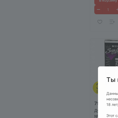
В корзину
Ты 
Данны
несов
790 руб.
18 ле
Духи Sexy L
Этот 
№ 16 Allure