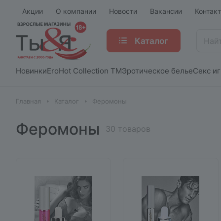
Акции
О компании
Новости
Вакансии
Контак
Каталог
Новинки
EroHot Collection TM
Эротическое белье
Секс и
Главная
Каталог
Феромоны
Феромоны
30 товаров