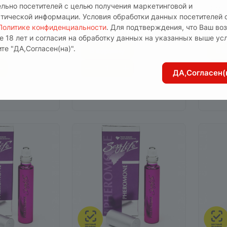
ельно посетителей с целью получения маркетинговой и
10мл
10мл
стической информации. Условия обработки данных посетителей 
аличии
0
Есть в наличии
0
Е
Политике конфиденциальности
. Для подтверждения, что Ваш во
-16
Арт.
00004-М-13
Арт.
0
е 18 лет и согласия на обработку данных на указанных выше ус
те "ДА,Согласен(на)".
В корзину
В 
ДА,Согласен(