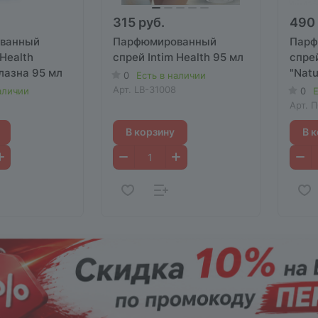
315 руб.
490 
ванный
Парфюмированный
Парф
 Health
спрей Intim Health 95 мл
спре
лазна 95 мл
"Natu
0
Есть в наличии
Cryst
Арт.
LB-31008
аличии
0
Е
Арт.
П
В корзину
В 