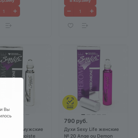
корзину
В корзину
ли Вы
нилось
руб.
790 руб.
 Sexy Life мужские
Духи Sexy Life женские
latinum Egoiste
№ 20 Ange ou Demon