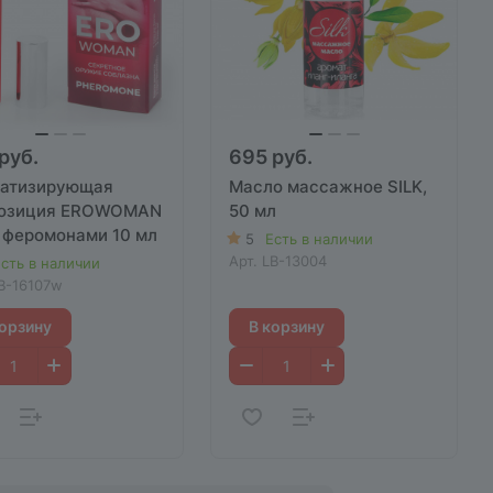
руб.
695 руб.
атизирующая
Масло массажное SILK,
озиция EROWOMAN
50 мл
 феромонами 10 мл
5
Есть в наличии
Арт.
LB-13004
сть в наличии
B-16107w
корзину
В корзину