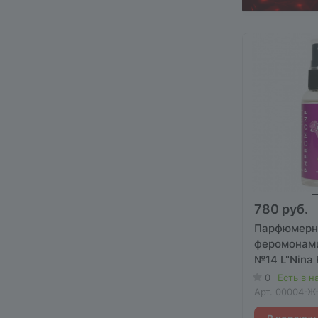
780 руб.
Парфюмерн
феромонами
№14 L"Nina 
0
Есть в н
Арт.
00004-Ж