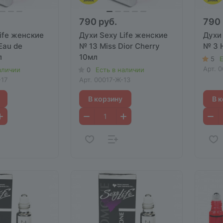
790 руб.
790 
ife женские
Духи Sexy Life женские
Духи 
Eau de
№ 13 Miss Dior Cherry
№ 3 
л
10мл
5
Е
Арт.
0
аличии
0
Есть в наличии
17
Арт.
00017-Ж-13
В корзину
В 