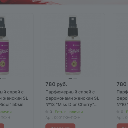
780 руб.
780 
ый спрей с
Парфюмерный спрей с
Парф
 женский SL
феромонами женский SL
феро
Ricci" 50мл
№13 "Miss Dior Cherry"
№10 "
50мл
аличии
0
Есть в наличии
0
Е
-ПС-Н
Арт.
00017-Ж-ПС-Н
Арт.
0