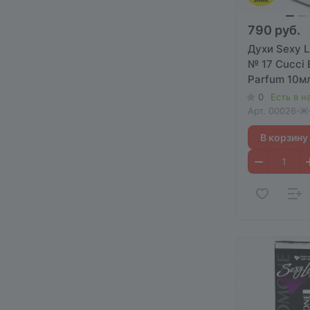
790 руб.
Духи Sexy L
№ 17 Cucci 
Parfum 10м
0
Есть в н
Арт.
00026-Ж-
В корзину