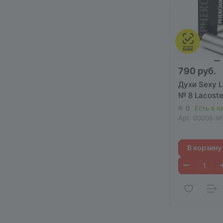
790 руб.
Духи Sexy L
№ 8 Lacost
0
Есть в н
Арт.
00005-М
В корзину