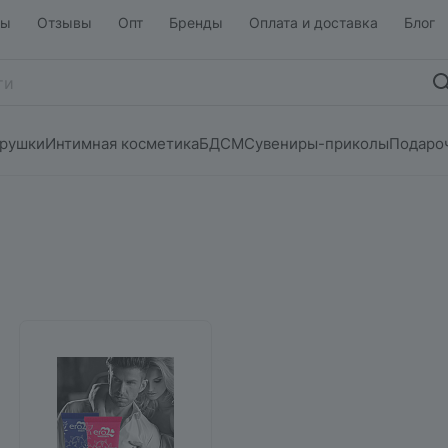
ты
Отзывы
Опт
Бренды
Оплата и доставка
Блог
грушки
Интимная косметика
БДСМ
Сувениры-приколы
Подаро