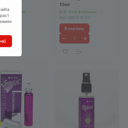
10мл
сайта
сть в наличии
0
Есть в наличии
зраст
0002-М-2
Арт.
00012-Ж-20
ловиях
корзину
В корзину
на)