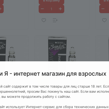
В корзину
В 
и Я - интернет магазин для взрослых
й сайт содержит в том числе товары для лиц старше 18 лет. Ес
ершеннолетний, просим Вас покинуть наш сайт. Если вам испол
790 руб.
790 
т, вы можете продолжить работу с сайтом.
ife мужские
Духи Sexy Life мужские
Духи
сайт использует Интернет-сервис для сбора технических данных
 Home Sport
№ 13 Hugo Boss (Boss)
№ 2 P