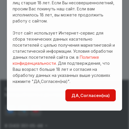
лиц старше 18 лет. Если Вы несовершеннолетний,
4 350 руб.
просим Вас покинуть наш сайт. Если вам
Экстендер с двойным
исполнилось 18 лет, вы можете продолжить
креплением
работу с сайтом.
0
Есть в наличии
Арт.
EH EXT110-2K
Этот сайт использует Интернет-сервис для
сбора технических данных касательно
В корзину
посетителей с целью получения маркетинговой и
статистической информации. Условия обработки
данных посетителей сайта см. в
Политике
конфиденциальности
. Для подтверждения, что
Ваш возраст больше 18 лет и согласия на
обработку данных на указанных выше условиях
нажмите "ДА,Согласен(на)".
О компании
Новости
Вакансии
Контакты
Отзывы
Опт
Бренды
Оплата и доставка
Блог
ДА,Согласен(на)
8 (343) 351-05-48