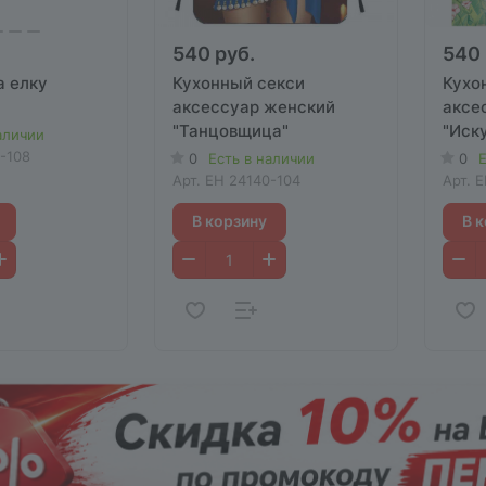
540 руб.
540 
а елку
Кухонный секси
Кухо
аксессуар женский
аксе
"Танцовщица"
"Иск
аличии
-108
0
Есть в наличии
0
Е
Арт.
EH 24140-104
Арт.
E
В корзину
В 