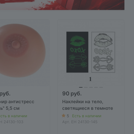
руб.
90 руб.
нир антистресс
Наклейки на тело,
ь" 5,5 см
светящиеся в темноте
сть в наличии
5
Есть в наличии
H 24130-103
Арт.
EH 24130-145