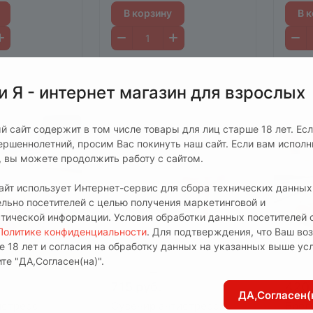
В корзину
В 
и Я - интернет магазин для взрослых
й сайт содержит в том числе товары для лиц старше 18 лет. Ес
ершеннолетний, просим Вас покинуть наш сайт. Если вам испол
т, вы можете продолжить работу с сайтом.
сайт использует Интернет-сервис для сбора технических данных
ельно посетителей с целью получения маркетинговой и
стической информации. Условия обработки данных посетителей 
Политике конфиденциальности
. Для подтверждения, что Ваш во
е 18 лет и согласия на обработку данных на указанных выше ус
те "ДА,Согласен(на)".
715 руб.
420 
ДА,Согласен(
истресс
Сувенир антистресс
Брел