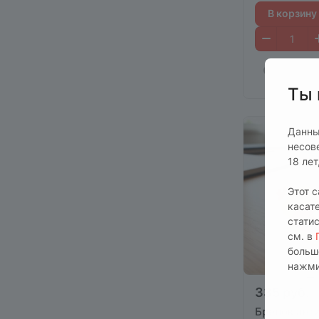
В корзину
Ты 
Данны
несов
18 ле
Этот 
касат
стати
см. в
больш
нажми
335 руб.
Брелок ант