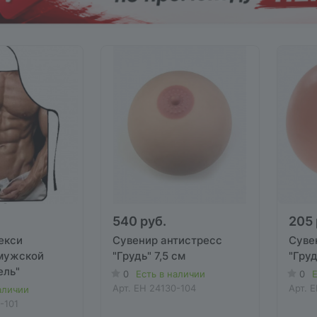
540 руб.
205 
екси
Сувенир антистресс
Суве
мужской
"Грудь" 7,5 см
"Груд
ель"
0
Есть в наличии
0
Е
Арт.
EH 24130-104
Арт.
E
аличии
-101