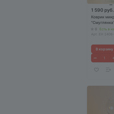
1 590 руб.
Коврик мик
"Смуглянка"
0
Есть в н
Арт.
EH 2408-
В корзину