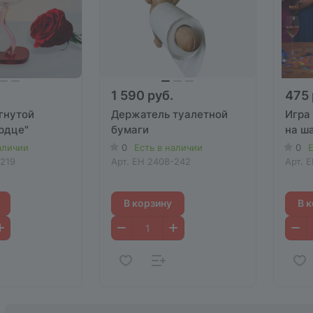
1 590 руб.
475 
гнутой
Держатель туалетной
Игра
рдце"
бумаги
на ш
аличии
0
Есть в наличии
0
Е
219
Арт.
EH 2408-242
Арт.
E
В корзину
В 