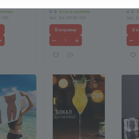
"Попка"
анти
аличии
0
Есть в наличии
0
Е
-105
Арт.
EH 24130-102
Арт.
E
В корзину
В 