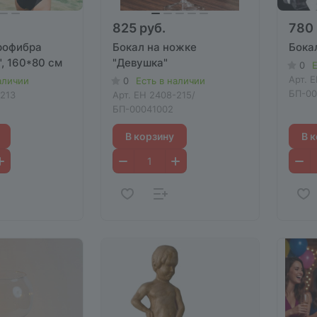
825 руб.
780 
рофибра
Бокал на ножке
Бока
, 160*80 см
"Девушка"
0
Е
Арт.
E
аличии
0
Есть в наличии
БП-00
213
Арт.
EH 2408-215/
БП-00041002
В корзину
В 