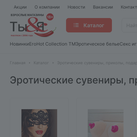
Акции
О компании
Новости
Вакансии
Контак
Каталог
Новинки
EroHot Collection TM
Эротическое белье
Секс и
Главная
Каталог
Эротические сувениры, приколы, пода
Эротические сувениры, п