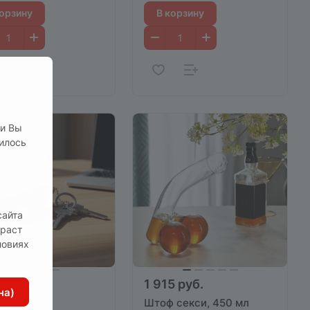
корзину
В корзину
ли Вы
нилось
сайта
зраст
ловиях
руб.
1 915 руб.
на)
ок шалун
Штоф секси, 450 мл