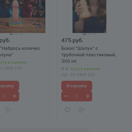
руб.
475 руб.
 "Набрось колечко
Бокал "Шалун" с
алуна"
трубочкой пластиковый,
300 ml
сть в наличии
H 2408-234
0
Есть в наличии
Арт.
EH 2408-233
корзину
В корзину