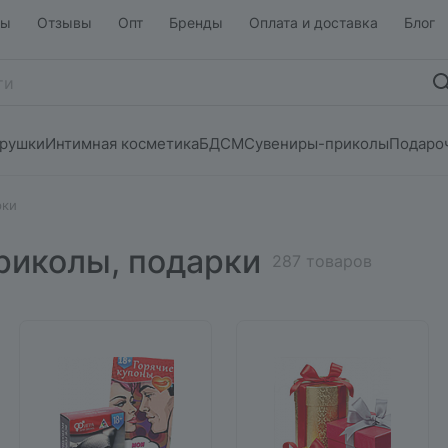
ты
Отзывы
Опт
Бренды
Оплата и доставка
Блог
грушки
Интимная косметика
БДСМ
Сувениры-приколы
Подаро
рки
риколы, подарки
287 товаров