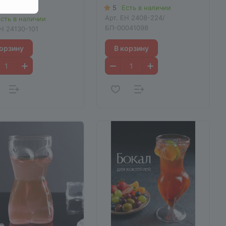
стресс
5
Есть в наличии
Арт.
EH 2408-224/
сть в наличии
БП-00041098
H 24130-101
корзину
В корзину