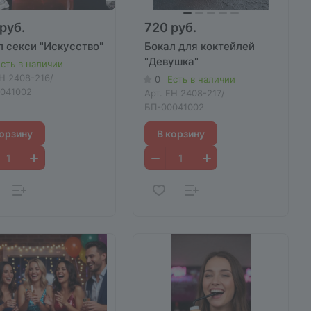
руб.
720 руб.
л секси "Искусство"
Бокал для коктейлей
"Девушка"
сть в наличии
H 2408-216/
0
Есть в наличии
041002
Арт.
EH 2408-217/
БП-00041002
корзину
В корзину