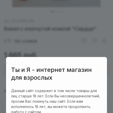
Арт.
EH 2408-219
Бокал с изогнутой ножкой "Сердце"
0
Нет отзывов
1 665 руб.
Ты и Я - интернет магазин
Купить в 1 клик
для взрослых
Данный сайт содержит в том числе товары для
Характеристики
Описание
лиц старше 18 лет. Если Вы несовершеннолетний,
просим Вас покинуть наш сайт. Если вам
Есть в наличии
исполнилось 18 лет, вы можете продолжить
работу с сайтом.