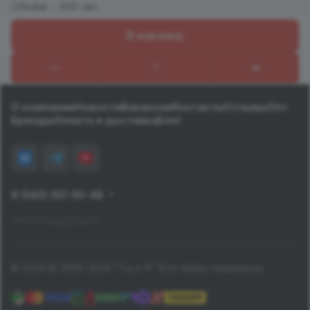
Объём - 300 мл
В корзину
Назад к списку
О компании
Новости
Вакансии
Контакты
Отзывы
Опт
Бренды
Оплата и доставка
Блог
8 (343) 351-05-48
pervomay@tiiya.ru
© 2026 © 2006-2026 "Ты и Я". Все права защищены.