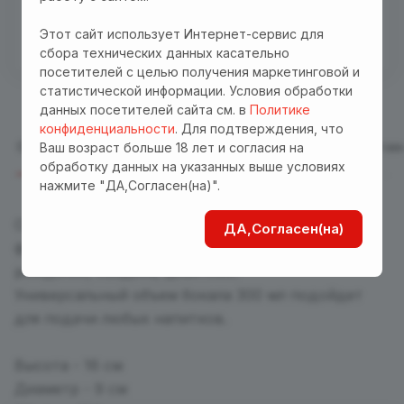
Бесплатная доставка куда угодно по промокоду
"Доставка"! Важно! Акция действует для заказов
Этот сайт использует Интернет-сервис для
от 3000 р. при оплате на сайте
сбора технических данных касательно
посетителей с целью получения маркетинговой и
статистической информации. Условия обработки
данных посетителей сайта см. в
Политике
конфиденциальности
. Для подтверждения, что
Описание
Отзывы
Характеристики
Оплата
Достав
Ваш возраст больше 18 лет и согласия на
обработку данных на указанных выше условиях
нажмите "ДА,Согласен(на)".
Оригинальный и стильный бокал с ножкой в
ДА,Согласен(на)
форме сердца украсит любое мероприятие: день
рождения, свадьба, девичник.
Универсальный объем бокала 300 мл подойдет
для подачи любых напитков.
Высота - 16 см
Диаметр - 9 см