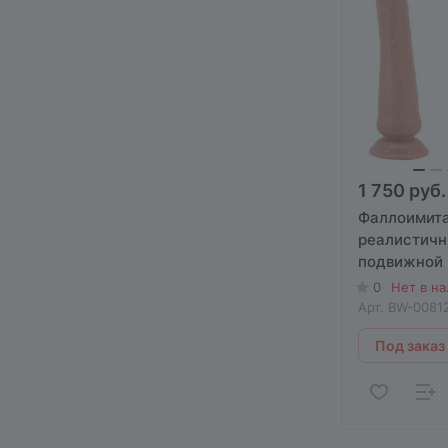
1 750 руб.
Фаллоимит
реалистичн
подвижной 
Love Tiemey
0
Нет в н
мошонки
Арт.
BW-00812
Под заказ