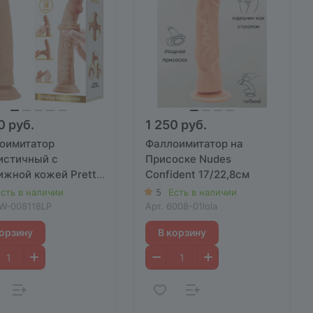
0 руб.
1 250 руб.
оимитатор
Фаллоимитатор на
истичный с
Присоске Nudes
ижной кожей Pretty
Confident 17/22,8см
Sharife без
сть в наличии
5
Есть в наличии
нки 23/25.4cм
W-008118LP
Арт.
6008-01lola
корзину
В корзину