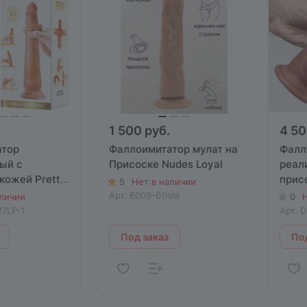
1 500 руб.
4 50
атор
Фаллоимитатор мулат на
Фалл
ый с
Присоске Nudes Loyal
реали
кожей Pretty
прис
5
Нет в наличии
er без
Арт.
6009-01lola
аличии
0
Н
7LP-1
Арт.
D
Под заказ
Под