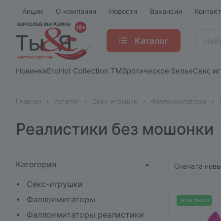
Акции
О компании
Новости
Вакансии
Контак
Каталог
Новинки
EroHot Collection TM
Эротическое белье
Секс и
Главная
Каталог
Секс-игрушки
Фаллоимитаторы
Реалистики без мошонки
Категория
Сначала нов
Секс-игрушки
Фаллоимитаторы
НОВИНКИ
Фаллоимитаторы реалистики