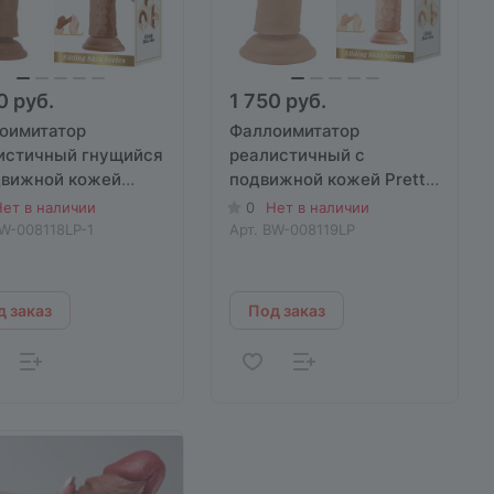
0 руб.
1 750 руб.
оимитатор
Фаллоимитатор
истичный гнущийся
реалистичный с
движной кожей
подвижной кожей Pretty
y Love Sharife без
Love Keon без мошонки
ет в наличии
0
Нет в наличии
нки 23/25.4cм
18,5/21.4м
W-008118LP-1
Арт.
BW-008119LP
 заказ
Под заказ