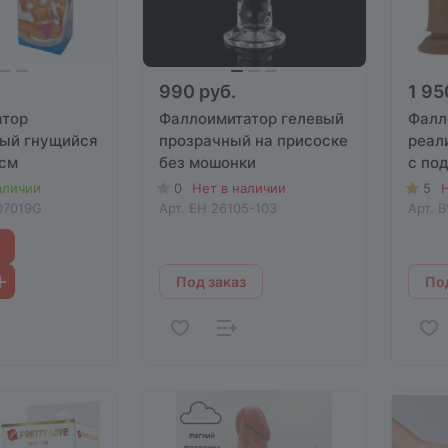
990 руб.
1 95
атор
Фаллоимитатор гелевый
Фалл
ый гнущийся
прозрачный на присоске
реал
 см
без мошонки
с по
Prett
аличии
0
Нет в наличии
5
Н
мошо
07019G
Арт.
EH 26105-103
Арт.
B
Под заказ
Под