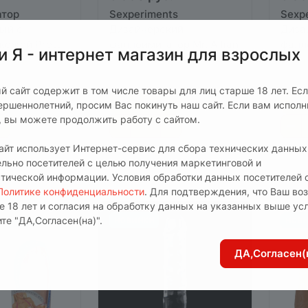
атор
Sexperiments
Sexp
ый с
Дизайнерский
Диза
кожей Pretty
фаллоимитатор Mr. Allian
фалл
и Я - интернет магазин для взрослых
er без
Spot
аличии
5
Есть в наличии
0
Е
,5/25см
27LP
й сайт содержит в том числе товары для лиц старше 18 лет. Ес
В корзину
В 
ершеннолетний, просим Вас покинуть наш сайт. Если вам испол
т, вы можете продолжить работу с сайтом.
сайт использует Интернет-сервис для сбора технических данных
ельно посетителей с целью получения маркетинговой и
стической информации. Условия обработки данных посетителей 
Политике конфиденциальности
. Для подтверждения, что Ваш во
е 18 лет и согласия на обработку данных на указанных выше ус
те "ДА,Согласен(на)".
НОВИНКИ
НОВ
ДА,Согласен(