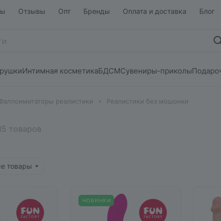
ты
Отзывы
Опт
Бренды
Оплата и доставка
Блог
грушки
Интимная косметика
БДСМ
Сувениры-приколы
Подаро
Фаллоимитаторы реалистики
Реалистики без мошонки
15 товаров
ые товары
НОВИНКИ