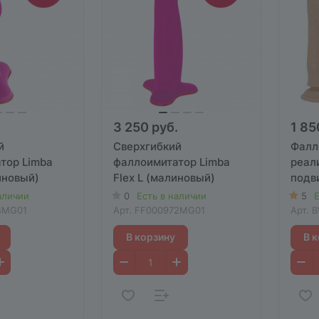
3 250 руб.
1 85
й
Сверхгибкий
Фалл
тор Limba
фаллоимитатор Limba
реал
иновый)
Flex L (малиновый)
подв
Love 
аличии
0
Есть в наличии
5
Е
мошо
4MG01
Арт.
FF000972MG01
Арт.
B
В корзину
В 