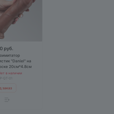
0 руб.
оимитатор
стик "Daniel" на
оске 20см*4.8см
ет в наличии
P-QT-01
 заказ