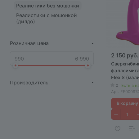
Реалистики без мошонки
Реалистики с мошонкой
(дилдо)
Розничная цена
2 150 руб.
Сверхгибки
фаллоимита
Flex S (мал
Производитель.
0
Есть в н
Арт.
FF00097
В корзину