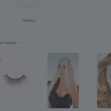
Парики
ые товары
А