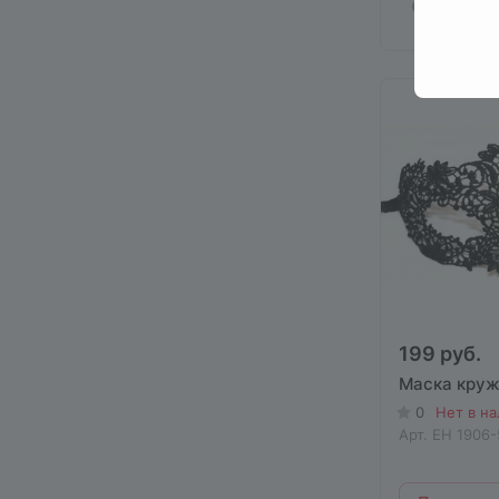
199 руб.
Маска круж
0
Нет в н
Арт.
EH 1906-