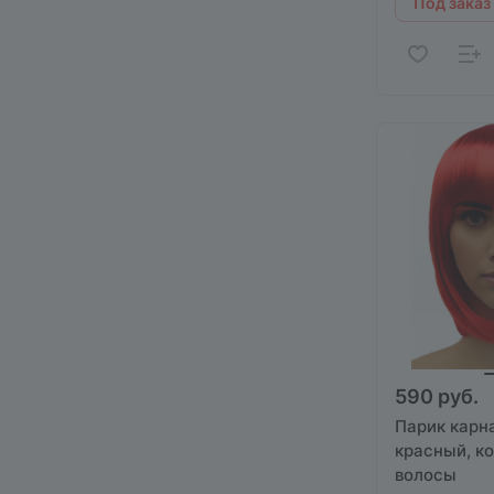
Под заказ
590 руб.
Парик карн
красный, к
волосы