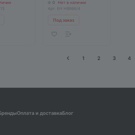
аличии
0
Нет в наличии
13
Арт.
EH H9986/4
Под заказ
1
2
3
4
Бренды
Оплата и доставка
Блог