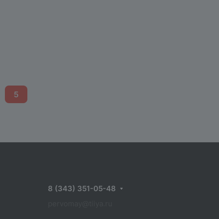
5
8 (343) 351-05-48
pervomay@tiiya.ru