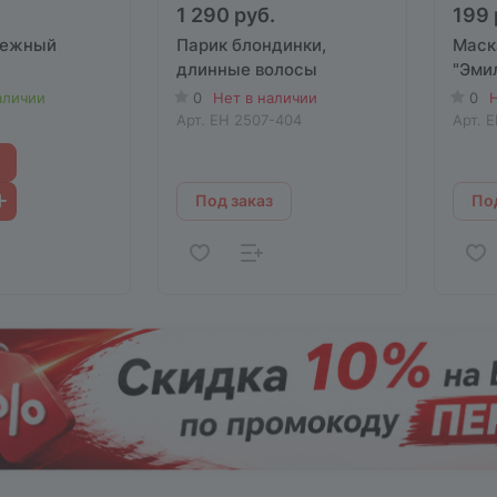
1 290 руб.
199 
Нежный
Парик блондинки,
Маск
длинные волосы
"Эми
аличии
0
Нет в наличии
0
Н
Арт.
EH 2507-404
Арт.
E
Под заказ
Под