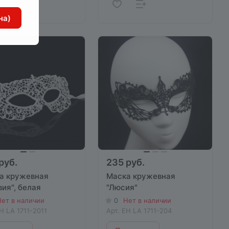
на)
руб.
235 руб.
а кружевная
Маска кружевная
ия", белая
"Люсия"
ет в наличии
0
Нет в наличии
H LA 1711-2011
Арт.
EH LA 1711-204