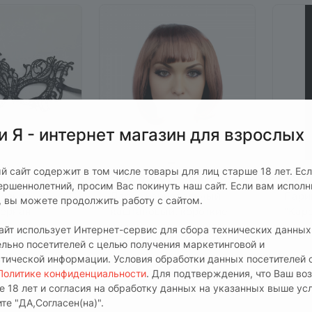
и Я - интернет магазин для взрослых
й сайт содержит в том числе товары для лиц старше 18 лет. Ес
590 руб.
590 
ершеннолетний, просим Вас покинуть наш сайт. Если вам испол
евная
Парик карнавальный
Пари
т, вы можете продолжить работу с сайтом.
черная
каштановый, короткие
"Каре
волосы
аличии
0
Н
сайт использует Интернет-сервис для сбора технических данных
 Bl
Арт.
E
ельно посетителей с целью получения маркетинговой и
0
Нет в наличии
Арт.
EH LA-0924
стической информации. Условия обработки данных посетителей 
Политике конфиденциальности
. Для подтверждения, что Ваш во
Под заказ
Под
е 18 лет и согласия на обработку данных на указанных выше ус
те "ДА,Согласен(на)".