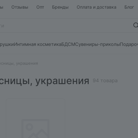
ты
Отзывы
Опт
Бренды
Оплата и доставка
Блог
грушки
Интимная косметика
БДСМ
Сувениры-приколы
Подаро
есницы, украшения
есницы, украшения
94 товара