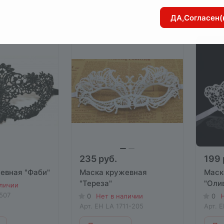
ДА,Согласен(
235 руб.
199 
евная "Фаби"
Маска кружевная
Маск
"Тереза"
"Олив
аличии
507
0
Нет в наличии
0
Н
Арт.
EH LA 1711-205
Арт.
E