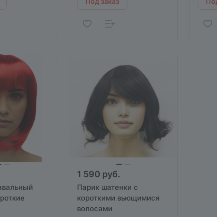
Под заказ
Под
1 590 руб.
авальный
Парик шатенки с
ороткие
короткими вьющимися
волосами