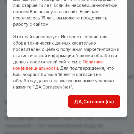
Характеристики
Описание
лиц старше 18 лет. Если Вы несовершеннолетний,
просим Вас покинуть наш сайт. Если вам
исполнилось 18 лет, вы можете продолжить
Есть в наличии
работу с сайтом.
Бесплатная доставка куда угодно по промокоду
Этот сайт использует Интернет-сервис для
"Доставка"! Важно! Акция действует для заказов
сбора технических данных касательно
от 3000 р. при оплате на сайте
посетителей с целью получения маркетинговой и
статистической информации. Условия обработки
данных посетителей сайта см. в
Политике
конфиденциальности
. Для подтверждения, что
Ваш возраст больше 18 лет и согласия на
Описание
Отзывы
Характеристики
Оплата
Достав
обработку данных на указанных выше условиях
нажмите "ДА,Согласен(на)".
ДА,Согласен(на)
Костюм горничной
— это классика, но что делать
если банальные образы надоели? У нас всегда
есть для Вас решение!! Наш костюм откровенной
горничной — это великолепное боди из
высокоэластичного бифлекса. Модные высокие