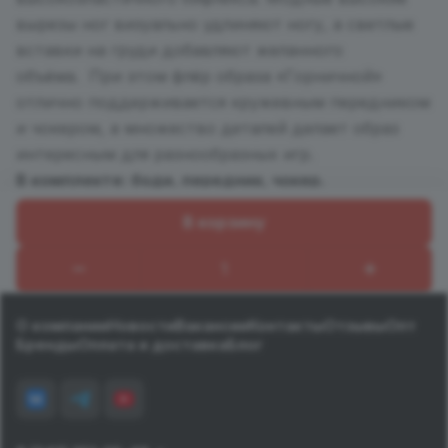
вырезы ног визуально удлиняют ногу, а светлые
вставки на груди добавляют желанного
объёма. При этом флёр образа «Горничной»
отлично поддерживается кружевным передником
и чокером, а множество деталей делает образ
интересным для разнообразных игр.
В комплекте: боди, передник, чокер.
В корзину
Назад к списку
О компании
Новости
Вакансии
Контакты
Отзывы
Опт
Бренды
Оплата и доставка
Блог