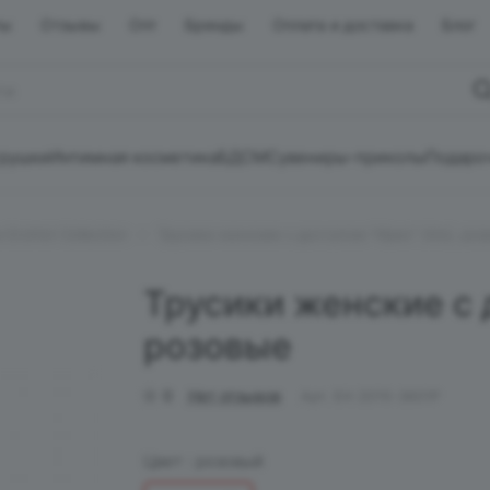
ты
Отзывы
Опт
Бренды
Оплата и доставка
Блог
грушки
Интимная косметика
БДСМ
Сувениры-приколы
Подаро
EroHot Collection
Трусики женские с доступом "Ирис" (Iris), ро
Трусики женские с д
розовые
0
Нет отзывов
Арт.
EH 2D15-3601P
Цвет :
розовый