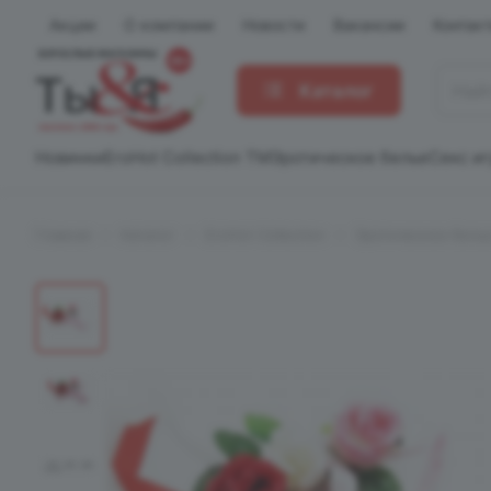
Акции
О компании
Новости
Вакансии
Контак
Каталог
Новинки
EroHot Collection TM
Эротическое белье
Секс и
Главная
Каталог
EroHot Collection
Эротическое белье 