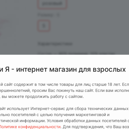
розовый
Размер :
S
S
Характеристики
Состав
—
90% полиамид, 10% эластан
Упаковка.
—
Прозрачная пластиковая коробк
и Я - интернет магазин для взрослых
фирменным вкладышем
Производитель
—
EroHot Collection
й сайт содержит в том числе товары для лиц старше 18 лет. Ес
ершеннолетний, просим Вас покинуть наш сайт. Если вам испол
т, вы можете продолжить работу с сайтом.
сайт использует Интернет-сервис для сбора технических данных
ельно посетителей с целью получения маркетинговой и
стической информации. Условия обработки данных посетителей 
Политике конфиденциальности
. Для подтверждения, что Ваш во