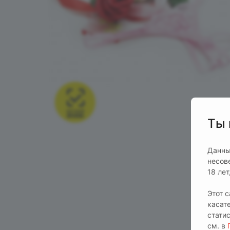
Ты 
Данны
несов
18 ле
Этот 
касат
стати
см. в