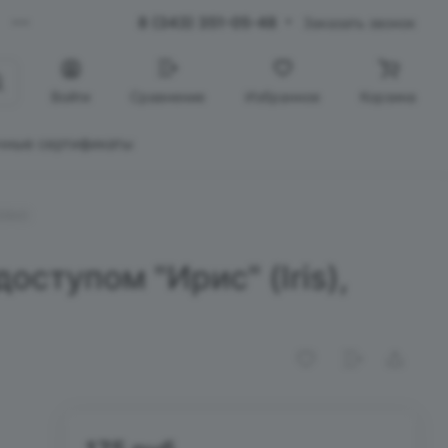
8 (343) 351-05-48
Заказать звонок
Войти
Сравнение
Избранное
Корзина
чные сертификаты
зовые
оступом "Ирис" (Iris),