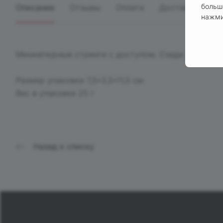
больш
Описание
Отзывы
Оплата
Доставка
нажми
Миниатюрные стринги с доступом. Сзади декорир
Размер упаковки 7,5*3,5*11,5 см
Вес в упаковке 25 г
Назад к списку