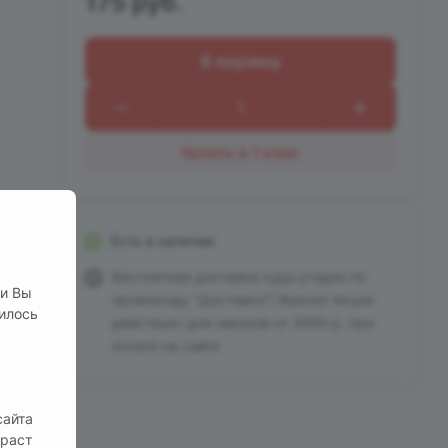
175 руб.
В корзину
Купить в 1 клик
а с
Есть в наличии
Бесплатная доставка куда угодно по
ли Вы
промокоду "Доставка"! Важно! Акция
нилось
действует для заказов от 3000 р. при
оплате на сайте
сайта
зраст