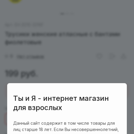
Арт.
EH 2D15-3216F
Трусики женские атласные с бантами
фиолетовые
0
Нет отзывов
199 руб.
Купить в 1 клик
Ты и Я - интернет магазин
для взрослых
Цвет :
фиолетовый
фиолетовый
Данный сайт содержит в том числе товары для
лиц старше 18 лет. Если Вы несовершеннолетний,