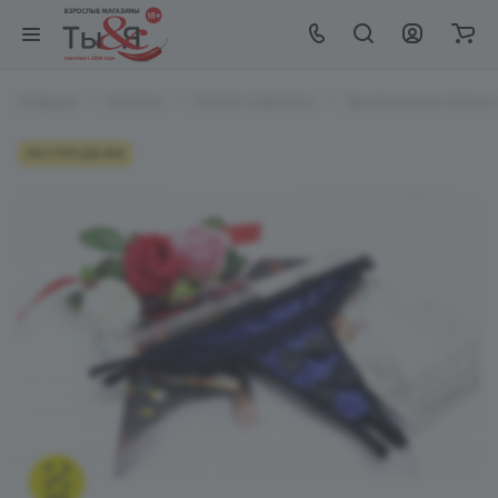
Главная
Каталог
EroHot Collection
Эротическое белье Er
РАСПРОДАЖА