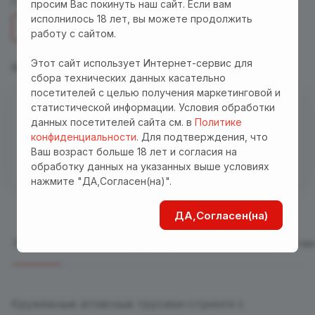
Размер :
S/M
просим Вас покинуть наш сайт. Если вам
исполнилось 18 лет, вы можете продолжить
S/M
работу с сайтом.
Этот сайт использует Интернет-сервис для
Характеристики
Описание
сбора технических данных касательно
посетителей с целью получения маркетинговой и
статистической информации. Условия обработки
Есть в наличии
данных посетителей сайта см. в
Политике
Бесплатная доставка куда угодно по промокоду
конфиденциальности
. Для подтверждения, что
"Доставка"! Важно! Акция действует для заказов
Ваш возраст больше 18 лет и согласия на
обработку данных на указанных выше условиях
от 3000 р. при оплате на сайте
нажмите "ДА,Согласен(на)".
ДА,Согласен(на)
Описание
Отзывы
Характеристики
Оплата
Достав
Кружевные атласные трусики-стринги с