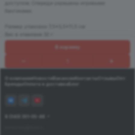
доступом. Спереди украшены игривыми
бантиками.
Размер упаковки 7,5*3,5*11,5 см
Вес в упаковке 32 г
В корзину
Назад к списку
О компании
Новости
Вакансии
Контакты
Отзывы
Опт
Бренды
Оплата и доставка
Блог
8 (343) 351-05-48
pervomay@tiiya.ru