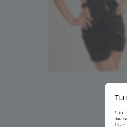
Ты 
Данны
несов
18 ле