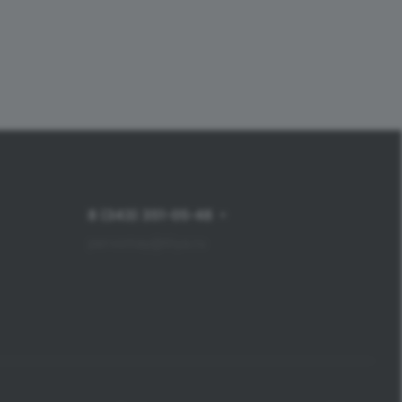
8 (343) 351-05-48
pervomay@tiiya.ru