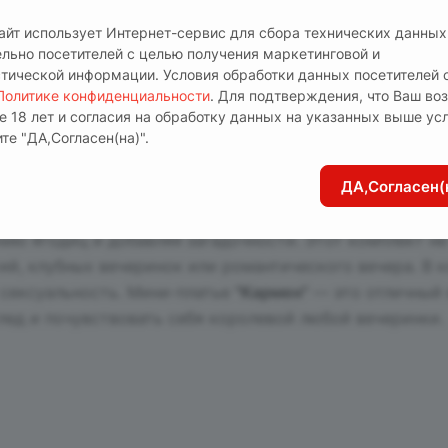
сайт использует Интернет-сервис для сбора технических данных
ельно посетителей с целью получения маркетинговой и
стической информации. Условия обработки данных посетителей 
Политике конфиденциальности
. Для подтверждения, что Ваш во
е 18 лет и согласия на обработку данных на указанных выше ус
мен", настоящее воплощение страсти и яркости! Этот
те "ДА,Согласен(на)".
торый идеально подчеркнет Ваше декольте и добавит о
ДА,Согласен(
 его не только эффектным, но и удобным. Открытая спи
подчеркивает хрупкость и изящность силуэта, делая Ва
нию ягодиц и добавляя загадочности. Этот комплект не
й, клубных вечеринок или романтического вечера. В к
сексуальность. Мини-платье
"Кармен"
— это отличный 
лед и почувствовать себя королевой любой вечеринки.