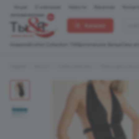
Акции
О компании
Новости
Вакансии
Контак
Каталог
Новинки
EroHot Collection TM
Эротическое белье
Секс и
Главная
Каталог
EroHot Collection
Платье эротическо