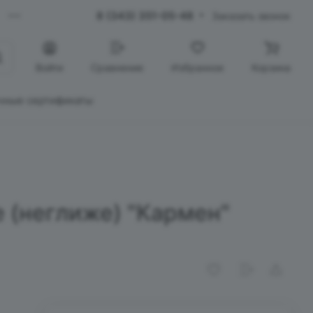
8 (343) 351-05-48
Заказать звонок
Войти
Сравнение
Избранное
Корзина
чные сертификаты
 (неглиже) "Кармен"