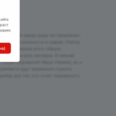
сайта
зраст
ловиях
 эротичный наряд сразу же привлекает
бразу сексуальности и шарма. Платье
на)
нка — изюминка этого образа:
с центром всех взглядов. В нижней
 только подчеркнет Ваше обаяние, но и
омплекте идут маленькие стринги,
выбор для тех, кто хочет подчеркнуть