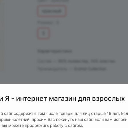
Цвет :
красный
красный
Размер :
S
S
Характеристики
Состав
—
90% полиэстер, 10% эластан
Производитель
—
EroHot Collection
и Я - интернет магазин для взрослых
й сайт содержит в том числе товары для лиц старше 18 лет. Ес
ершеннолетний, просим Вас покинуть наш сайт. Если вам испол
т, вы можете продолжить работу с сайтом.