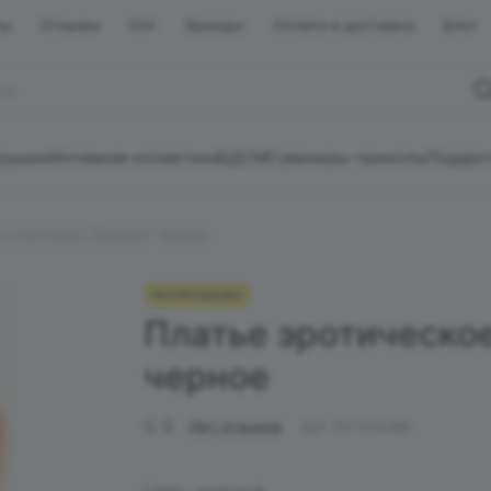
ты
Отзывы
Опт
Бренды
Оплата и доставка
Блог
грушки
Интимная косметика
БДСМ
Сувениры-приколы
Подаро
е (неглиже) "Кармен" черное
РАСПРОДАЖА
Платье эротическое
черное
0
Нет отзывов
Арт.
EH 6344BK