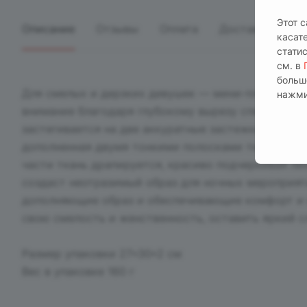
Этот 
Описание
Отзывы
Оплата
Доставка
касат
стати
см. в
больш
Для смелых и дерзких девушек — мини-платье "Кар
нажми
внимание благодаря глубокому вырезу спереди, ко
застегивается на две аккуратные застежки, делая
дополненная двумя тонкими полосками ткани, она 
части ткань драпируется, красиво подчеркивая ли
создаст неотразимый образ для ночных мероприяти
дополняющие образ и обеспечивающие комфорт и 
свою смелость и женственность, оставить яркий с
Размер упаковки 27*30*2 см
Вес в упаковке 160 г