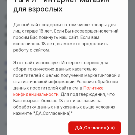
для взрослых
Со 2 июля магазины "Ты и Я" запускают
Данный сайт содержит в том числе товары для
акцию, приуроченную к самому теплому и
лиц старше 18 лет. Если Вы несовершеннолетний,
важному празднику - Дню Семьи, Любви и
просим Вас покинуть наш сайт. Если вам
Верности!
исполнилось 18 лет, вы можете продолжить
работу с сайтом.
Этот сайт использует Интернет-сервис для
При покупке любых товаров для романтической
сбора технических данных касательно
ночи на сумму от 7000 рублей - Вы можете
посетителей с целью получения маркетинговой и
приобрести комплект эротического белья
статистической информации. Условия обработки
данных посетителей сайта см. в
Политике
CAPAGOSA всего за один рубль!
конфиденциальности
. Для подтверждения, что
*Акция действует для розничных покупателей магазинов и
Ваш возраст больше 18 лет и согласия на
Интернет-магазина "Ты и Я"
обработку данных на указанных выше условиях
нажмите "ДА,Согласен(на)".
Назад к списку
ДА,Согласен(на)