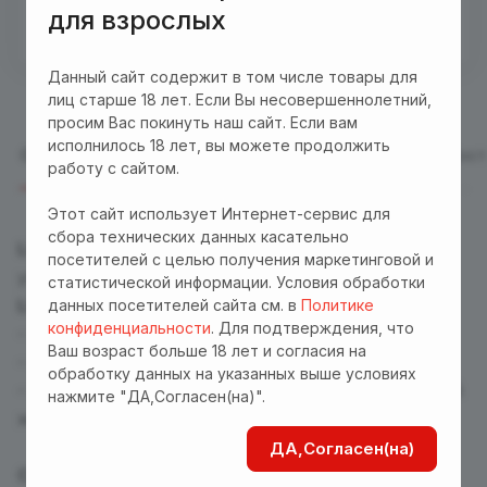
"Доставка"! Важно! Акция действует для заказов
для взрослых
от 3000 р. при оплате на сайте
Данный сайт содержит в том числе товары для
лиц старше 18 лет. Если Вы несовершеннолетний,
просим Вас покинуть наш сайт. Если вам
исполнилось 18 лет, вы можете продолжить
Описание
Отзывы (1)
Характеристики
Оплата
Дост
работу с сайтом.
Этот сайт использует Интернет-сервис для
сбора технических данных касательно
LOVERON женский
- ты можешь все! Выгодная
посетителей с целью получения маркетинговой и
упаковка!
статистической информации. Условия обработки
LOVERON
понравится тебе
данных посетителей сайта см. в
Политике
конфиденциальности
. Для подтверждения, что
- приобретением окрыляющей чувственности,
Ваш возраст больше 18 лет и согласия на
- яркими длительными ощущениями,
обработку данных на указанных выше условиях
- возможностью регулировать события интимной
нажмите "ДА,Согласен(на)".
жизни.
ДА,Согласен(на)
Состав
: экстракты из плодов малины красной