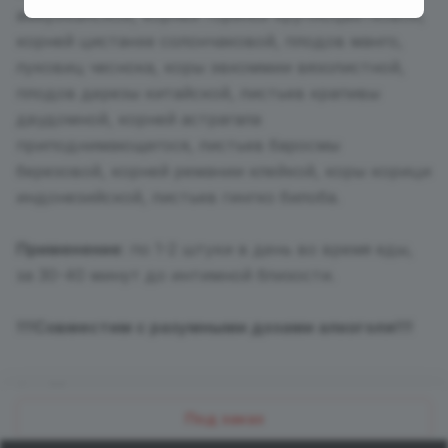
американской, корней горянки крупноцветковой,
корней цистанхе солончаковой, плодов манго,
луковиц чеснока, коры эвкоммии вязолистной,
плодов дерезы китайской, листьев крапивы
двудомной, корней астрагала
приподнимающегося, листьев баросмы
березовой, корней ремании клейкой, коры корици
индонезийской, листьев гингко билоба.
Применение
: по 1-2 штуки в день во время еды,
за 30-40 минут до интимной близости.
!!!Совместим с разумными дозами алкоголя!!!
Назад к списку
Под заказ