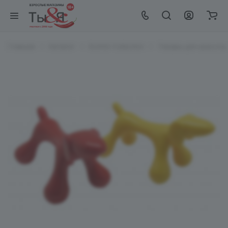
Главная
Каталог
EroHot Collection
Товары для красоты и