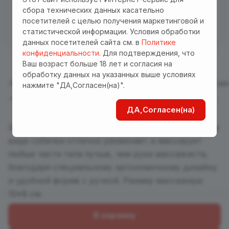
Бесплатная доставка куда угодно по промокоду
сбора технических данных касательно
"Доставка"! Важно! Акция действует для заказов
посетителей с целью получения маркетинговой и
от 3000 р. при оплате на сайте
статистической информации. Условия обработки
данных посетителей сайта см. в
Политике
конфиденциальности
. Для подтверждения, что
Ваш возраст больше 18 лет и согласия на
обработку данных на указанных выше условиях
Описание
Отзывы
Характеристики
Оплата
Достав
нажмите "ДА,Согласен(на)".
ДА,Согласен(на)
Забавный разноцветный пластиковый массажер в
виде собачки отлично разминает и массирует
любые части тела лучше, чем руки массажиста,
благодаря специальному эргономичному дизайну
и удобной форме с ручкой. Размер массажера:
15*8 см.
В корзину
Назад к списку