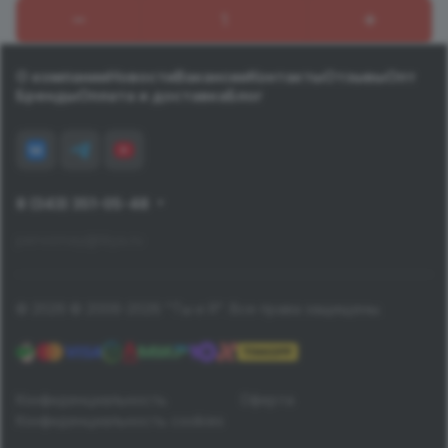
О компании
Новости
Вакансии
Контакты
Отзывы
Опт
Бренды
Оплата и доставка
Блог
8 (343) 351-05-48
pervomay@tiiya.ru
© 2026 © 2006-2026 "Ты и Я". Все права защищены.
Конфиденциальность
Оферта
Конфиденциальность cookies