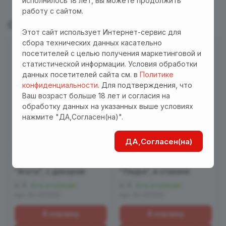
исполнилось 18 лет, вы можете продолжить
работу с сайтом.
С этим товаром покупают
Этот сайт использует Интернет-сервис для
сбора технических данных касательно
РАСПРОДАЖА
посетителей с целью получения маркетинговой и
статистической информации. Условия обработки
данных посетителей сайта см. в
Политике
конфиденциальности
. Для подтверждения, что
Ваш возраст больше 18 лет и согласия на
обработку данных на указанных выше условиях
нажмите "ДА,Согласен(на)".
ДА,Согласен(на)
99 руб.
150 руб.
Свеча ароматическая
Свеча ароматическая
"Агата", с декором
"Лаура", в стакане
0
0
Есть в наличии
Есть в наличии
Арт.
EH 201458
Арт.
EH 201455
В корзину
В корзину