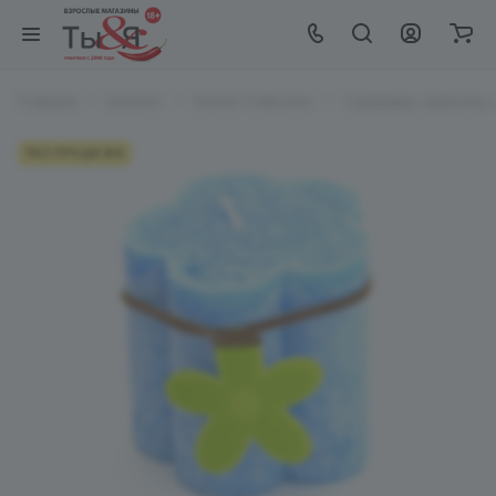
Главная
Каталог
EroHot Collection
Сувениры, приколы и 
РАСПРОДАЖА