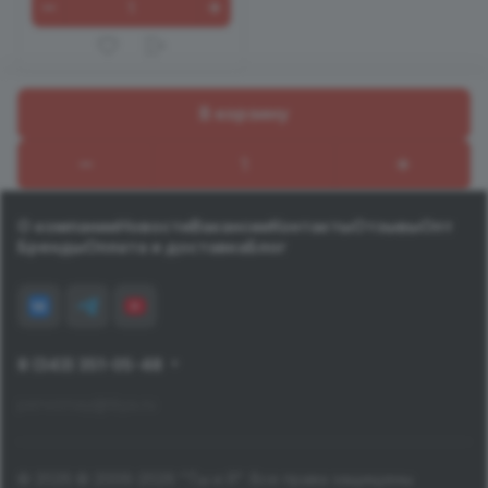
В корзину
Назад к списку
О компании
Новости
Вакансии
Контакты
Отзывы
Опт
Бренды
Оплата и доставка
Блог
8 (343) 351-05-48
pervomay@tiiya.ru
© 2026 © 2006-2026 "Ты и Я". Все права защищены.