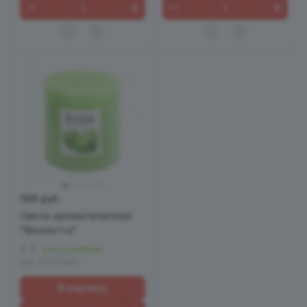
199 руб.
Свеча ароматическая
"Виолетта"
0
Есть в наличии
Арт.
EH 201451
В корзину