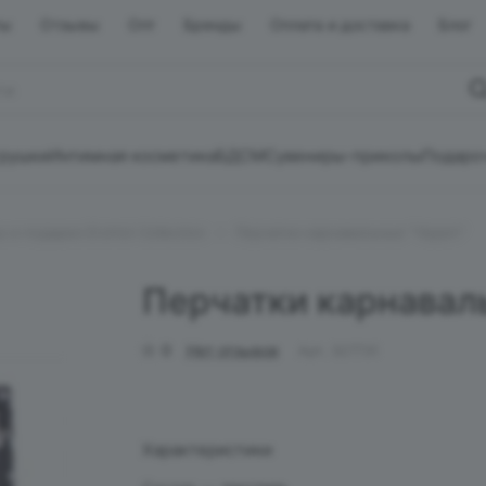
ты
Отзывы
Опт
Бренды
Оплата и доставка
Блог
грушки
Интимная косметика
БДСМ
Сувениры-приколы
Подаро
 и подарки EroHot Collection
Перчатки карнавальные "Череп"
Перчатки карнавал
0
Нет отзывов
Арт.
327731
Характеристики