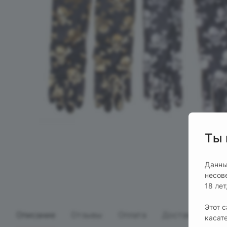
Ты 
Данны
несов
18 ле
Этот 
Описание
Отзывы
Оплата
Доставка
касат