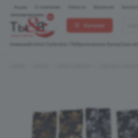
Акции
О компании
Новости
Вакансии
Контак
Каталог
Новинки
EroHot Collection TM
Эротическое белье
Секс и
Главная
Каталог
EroHot Collection
Сувениры, приколы