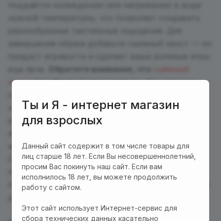
поддаётся охлаждению или нагреванию в воде
нужной температуры, что позволяет создавать
разнообразные тактильные ощущения. Для
завершения образа добавьте съемный хвост — он
придаст игривости и сделает ваши ролевые игры
еще ярче.
Обратите внимание, что
съёмный
хвост
приобретается отдельно.
Эта игрушка —
отличное решение для тех, кто хочет внести
Ты и Я - интернет магазин
новые эмоции в интимную жизнь и
для взрослых
разнообразить любовные игры. Погрузитесь в
мир новых ощущений и наслаждайтесь каждым
моментом!
Данный сайт содержит в том числе товары для
лиц старше 18 лет. Если Вы несовершеннолетний,
Совет: Перед использованием используйте
просим Вас покинуть наш сайт. Если вам
лубрикант на водной или силиконовой основе, а
исполнилось 18 лет, вы можете продолжить
после — аккуратно очищайте игрушку средством
работу с сайтом.
для секс-игрушек.
Этот сайт использует Интернет-сервис для
сбора технических данных касательно