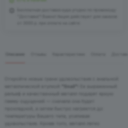
Бесплатная доставка куда угодно по промокоду
"Доставка"! Важно! Акция действует для заказов
от 3000 р. при оплате на сайте
Описание
Отзывы
Характеристики
Оплата
Достав
Откройте новые грани удовольствия с анальной
металлической втулкой
"Snail"
! Ее выраженный
рельеф и качественный металл подарят яркую
гамму ощущений — сначала она будет
прохладной, а затем быстро нагреется до
температуры Вашего тела, усиливая
удовольствие. Кроме того, металл легко