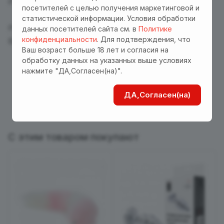
Размер: длина втулки 7 см, диаметр 2,9 см.
посетителей с целью получения маркетинговой и
статистической информации. Условия обработки
Размер упаковки 6*6*3 см
данных посетителей сайта см. в
Политике
конфиденциальности
. Для подтверждения, что
Вес в упаковке 62 г
Ваш возраст больше 18 лет и согласия на
обработку данных на указанных выше условиях
нажмите "ДА,Согласен(на)".
ДА,Согласен(на)
С этим товаром покупают