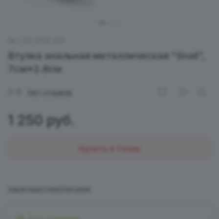
Арт.
EH 2109-227
Втулка анальная металлическая "Snail",
7см*2.8см
0
Нет отзывов
1 250 руб.
Купить в 1 клик
Характеристики
Описание
Есть в наличии