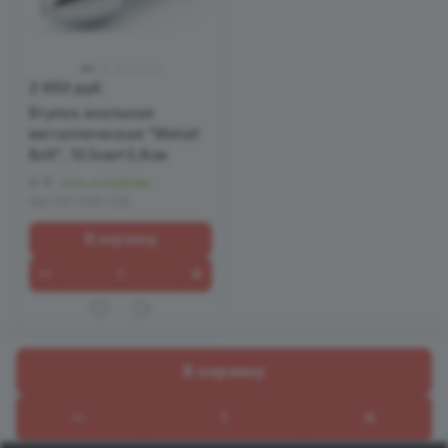
2 650 руб.
Втулка анальная
металлическая "Metall
Bolt", 10.5см*3,8см
0
Есть в наличии
Арт.
EH 2109-225
В корзину
В корзину
Назад к списку