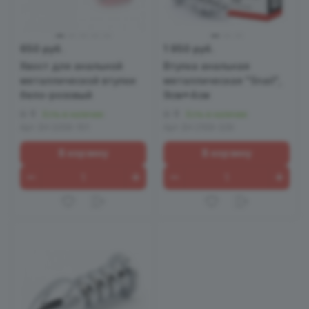
650 руб.
1 950 руб.
Хвост для анальной
Втулка анальная
металлической втулки
металлическая "Snail",
бело-розовый
9см*4см
0
0
Есть в наличии
Есть в наличии
Арт.
EH 2206-101
Арт.
EH 2109-229
В корзину
В корзину