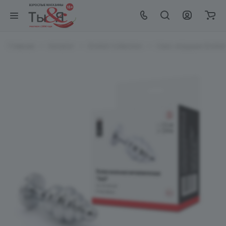
Главная
Каталог
EroHot Collection
Секс игрушки EroHot 