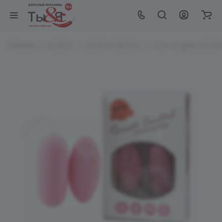
Главная
Каталог
EroHot Collection
Секс игрушки EroHot 