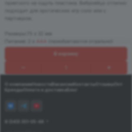
приятного на ощупь пластика. Виброяйцо отлично
подходит для эротических игр соло или с
партнером.
Размеры:75 х 32 мм
Питание: 2 х
ААА
(приобретаются отдельно)
В корзину
Назад к списку
О компании
Новости
Вакансии
Контакты
Отзывы
Опт
Бренды
Оплата и доставка
Блог
8 (343) 351-05-48