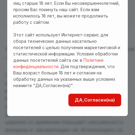
Бесплатная доставка куда угодно по промокоду
лиц старше 18 лет. Если Вы несовершеннолетний,
"Доставка"! Важно! Акция действует для заказов
просим Вас покинуть наш сайт. Если вам
исполнилось 18 лет, вы можете продолжить
от 3000 р. при оплате на сайте
работу с сайтом.
Этот сайт использует Интернет-сервис для
сбора технических данных касательно
посетителей с целью получения маркетинговой и
Описание
Отзывы
Характеристики
Оплата
Достав
статистической информации. Условия обработки
данных посетителей сайта см. в
Политике
конфиденциальности
. Для подтверждения, что
Ваш возраст больше 18 лет и согласия на
Силиконовые вагинальные шарики со смещенным
обработку данных на указанных выше условиях
центром тяжести. Выполнены в эргономичном стиле и
нажмите "ДА,Согласен(на)".
имеют рельефную поверхность, что дополнительно
будет стимулировать Ваши эрогенные зоны во время
ДА,Согласен(на)
упражнений.
Доказано, что использование вагинальных
шариков со временем повышает сексуальность
женщины и раскрепощает ее. Использовать со