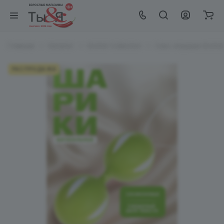
Главная
Каталог
EroHot Collection
Секс игрушки EroHot 
РАСПРОДАЖА