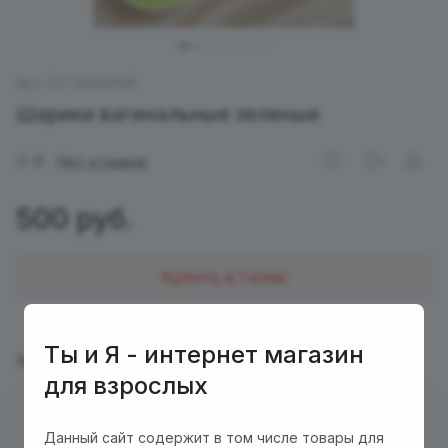
Арт.
ЕН 140001GR
Шарики вагинальные зеленые
0
Нет отзывов
500 руб.
Купить в 1 клик
Ты и Я - интернет магазин
Характеристики
Описание
для взрослых
Есть в наличии
Данный сайт содержит в том числе товары для