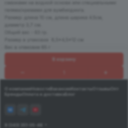
смазками на водной основе или специальными
гелями/кремами для вумбилдинга.
Размер: длина 10 см, длина шарика 4.5см,
диаметр 3,7 см.
Общий вес - 63 гр.
Размер в упаковке 8,5*4,5*12 см
Вес в упаковке 85 г
В корзину
Назад к списку
О компании
Новости
Вакансии
Контакты
Отзывы
Опт
Бренды
Оплата и доставка
Блог
8 (343) 351-05-48