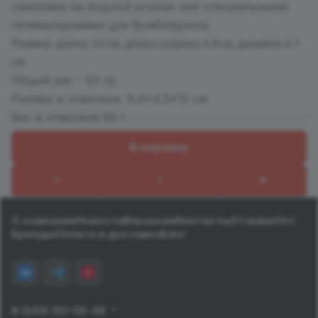
смазками на водной основе или специальными
гелями/кремами для Вумбилдинга.
Размер: длина 10 см, длина шарика 4.5см, диаметр 3,7
см.
Общий вес - 63 гр.
Размер в упаковке 8,5*4,5*12 см
Вес в упаковке 85 г
В корзину
Назад к списку
О компании
Новости
Вакансии
Контакты
Отзывы
Опт
Бренды
Оплата и доставка
Блог
8 (343) 351-05-48