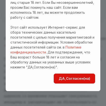
Бесплатная доставка куда угодно по промокоду
лиц старше 18 лет. Если Вы несовершеннолетний,
"Доставка"! Важно! Акция действует для заказов
просим Вас покинуть наш сайт. Если вам
исполнилось 18 лет, вы можете продолжить
от 3000 р. при оплате на сайте
работу с сайтом.
Этот сайт использует Интернет-сервис для
сбора технических данных касательно
посетителей с целью получения маркетинговой и
Описание
Отзывы
Характеристики
Оплата
Достав
статистической информации. Условия обработки
данных посетителей сайта см. в
Политике
конфиденциальности
. Для подтверждения, что
Ваш возраст больше 18 лет и согласия на
Силиконовые вагинальные шарики со смещенным
обработку данных на указанных выше условиях
центром тяжести. Выполнены в эргономичном
нажмите "ДА,Согласен(на)".
стиле и имеют рельефную поверхность, что
дополнительно будет стимулировать Ваши
ДА,Согласен(на)
эрогенные зоны во время упражнений.
Доказано, что использование вагинальных
шариков со временем повышает сексуальность
женщины и раскрепощает ее. Использовать со