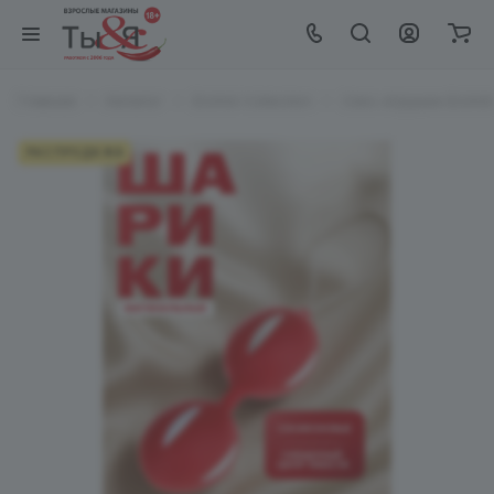
Главная
Каталог
EroHot Collection
Секс игрушки EroHot 
РАСПРОДАЖА