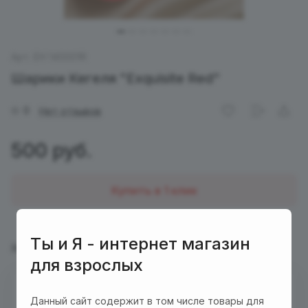
Арт.
ЕН 140001R
Шарики Кегеля "Exquisite Red"
0
Нет отзывов
500 руб.
Купить в 1 клик
Ты и Я - интернет магазин
Характеристики
Описание
для взрослых
Есть в наличии
Данный сайт содержит в том числе товары для