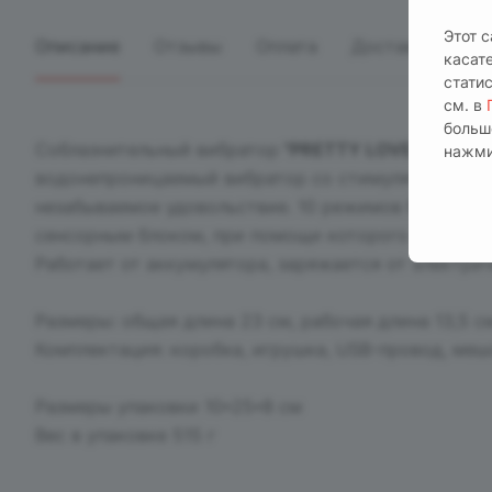
Этот 
Описание
Отзывы
Оплата
Доставка
касат
стати
см. в
больш
Соблазнительный вибратор
"PRETTY LOVE Fantasy
нажми
водонепроницаемый вибратор со стимулятором кл
незабываемое удовольствие. 10 режимов бесшумно
сенсорным блоком, при помощи которого ее легко
Работает от аккумулятора, заряжается от электрич
Размеры: общая длина 23 см, рабочая длина 13,5 с
Комплектация: коробка, игрушка, USB-провод, меш
Размеры упаковки 10*25*8 см
Вес в упаковке 515 г