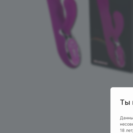
Ты 
Данны
несов
18 ле