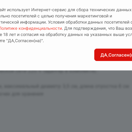
сайт использует Интернет-сервис для сбора технических данных
ельно посетителей с целью получения маркетинговой и
стической информации. Условия обработки данных посетителей 
Политике конфиденциальности
. Для подтверждения, что Ваш во
е 18 лет и согласия на обработку данных на указанных выше ус
"
– идеальное сочетание дизайна и потрясающей функц
те "ДА,Согласен(на)".
итора выполнен из нежнейшего силикона, обеспечива
ДА,Согласен(
й вибрации подарят невероятное наслаждение его обл
 можно увеличить или уменьшить.
еской сети 220 V (адаптер в комплекте).
м, максимальный диаметр 3,5 см, длина отростка 6 см
очек для хранения