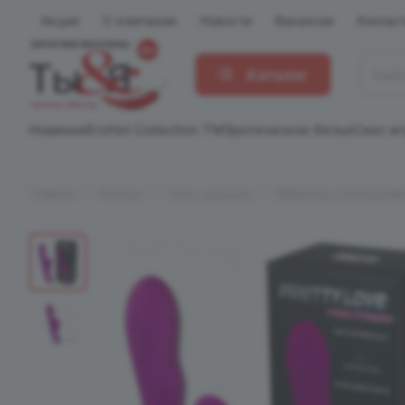
Акции
О компании
Новости
Вакансии
Контак
Каталог
Новинки
EroHot Collection TM
Эротическое белье
Секс и
Главная
Каталог
Секс-игрушки
Вибратор силиконовы