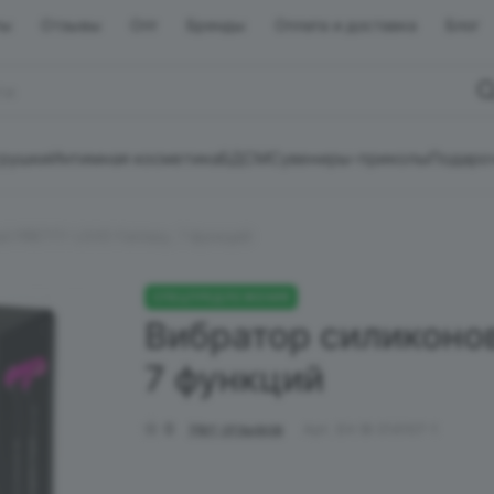
ты
Отзывы
Опт
Бренды
Оплата и доставка
Блог
грушки
Интимная косметика
БДСМ
Сувениры-приколы
Подаро
й PRETTY LOVE Fantasy, 7 функций
СПЕЦПРЕДЛОЖЕНИЯ
Вибратор силиконо
7 функций
0
Нет отзывов
Арт.
EH BI 014107-1