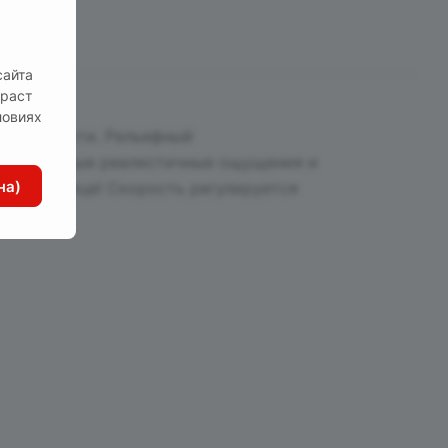
сайта
зраст
ловиях
иональности. Рельефный
ющего самые реалистичные ощущения и
на)
адательнице! Скорость регулируется