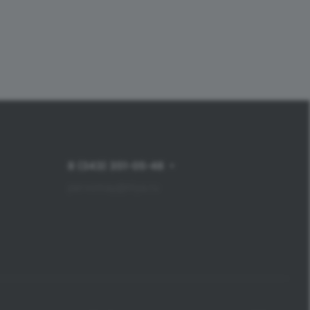
8 (343) 351-05-48
pervomay@tiiya.ru