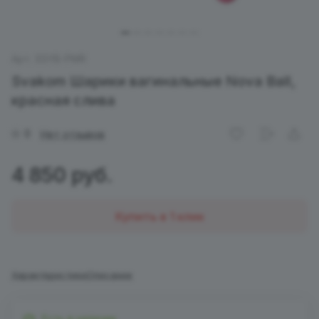
Арт.
SSYB-PMR
Svakom Шарики вагинальные Nova Ball,
красная слива
0
Нет отзывов
4 850 руб.
Купить в 1 клик
Характеристики
Описание
Есть в наличии