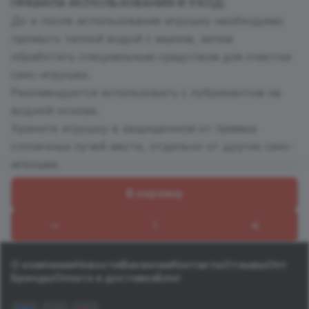
ПРАВИЛА ИСПОЛЬЗОВАНИЯ И УХОД:
До и после использования игрушку необходимо
промыть теплой водой с мылом, затем
обработать специальным средством для очистки
секс-игрушек.
Рекомендуется использовать с лубрикантом на
водной основе.
Храните игрушку в защищенном от прямых
солнечных лучей месте, отдельно от других секс-
игрушек.
В корзину
Назад к списку
О компании
Новости
Вакансии
Контакты
Отзывы
Опт
Бренды
Оплата и доставка
Блог