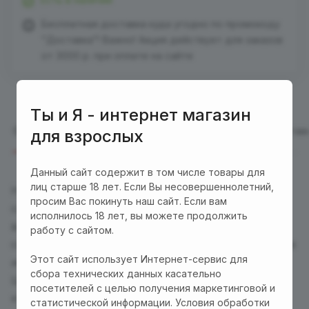
Бесплатная доставка куда угодно по промокоду
"Доставка"! Важно! Акция действует для заказов
от 3000 р. при оплате на сайте
Ты и Я - интернет магазин
Описание
Отзывы
Характеристики
Оплата
Достав
для взрослых
Данный сайт содержит в том числе товары для
лиц старше 18 лет. Если Вы несовершеннолетний,
Набор
Nova Ball
изготовлен из безопасного
просим Вас покинуть наш сайт. Если вам
силикона, который является 100%
исполнилось 18 лет, вы можете продолжить
водонепроницаемым. Каждый шарик оснащен
работу с сайтом.
силиконовой ручкой для удобства удаления после
Этот сайт использует Интернет-сервис для
использования.
сбора технических данных касательно
Шарики Кегеля особенно хорошо помогают тем,
посетителей с целью получения маркетинговой и
кто хочет подтянуть свои влагалищные мышцы
статистической информации. Условия обработки