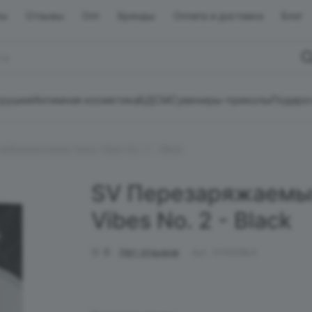
ты
Отзывы
Опт
Бренды
Оплата и доставка
Блог
грушки
Интимная косметика
БДСМ
Сувениры-приколы
Подаро
ибромассажер Sway Vibes No. 2 - Black
SV Перезаряжаемы
Vibes No. 2 - Black
0
Нет отзывов
Арт.
SV002BLK