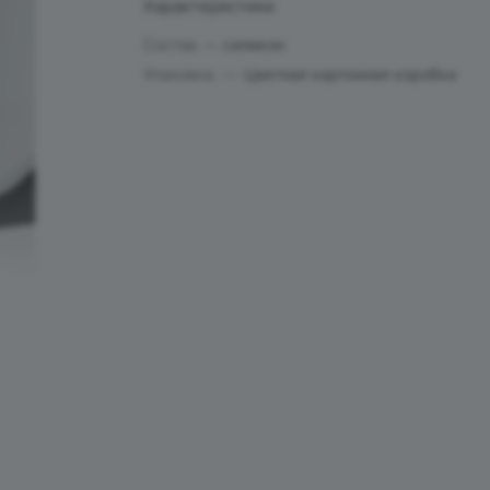
Характеристики
Состав
—
силикон
Упаковка.
—
Цветная картонная коробка