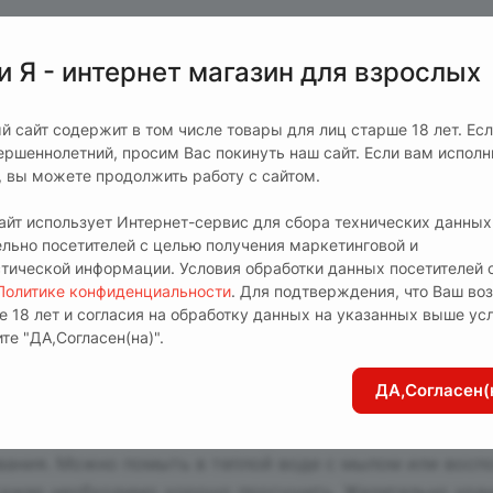
и Я - интернет магазин для взрослых
высококачественного, мягкого, нежного на ощупь 100%
й сайт содержит в том числе товары для лиц старше 18 лет. Ес
щных отдельных мотора, каждый из которых обеспечива
ершеннолетний, просим Вас покинуть наш сайт. Если вам испол
т, вы можете продолжить работу с сайтом.
сайт использует Интернет-сервис для сбора технических данных
альной стимуляции. Благодаря гибкому отростку игру
ельно посетителей с целью получения маркетинговой и
стической информации. Условия обработки данных посетителей 
Политике конфиденциальности
. Для подтверждения, что Ваш во
быть подключен практически в любом месте. Просто п
е 18 лет и согласия на обработку данных на указанных выше ус
 (приобретается отдельно), а противоположный конец 
те "ДА,Согласен(на)".
 максимально приятных ощущений рекомендуется испо
ДА,Согласен(
вания. Можно помыть в теплой воде с мылом или восп
жер необходимо хорошо просушить. Желательно храни