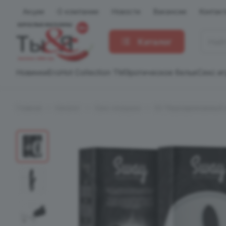
Акции
О компании
Новости
Вакансии
Контак
Каталог
Новинки
EroHot Collection TM
Эротическое белье
Секс и
Главная
Каталог
Секс-игрушки
SV Перезаряжаемый в