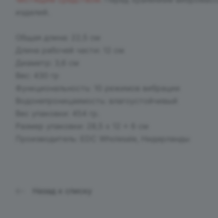
изделий.
Общая длина: 22,5 см
Длина рабочей части: 12 см
Диаметр: 3,6 см
Вес: 430 гр
Функциональность: 10 режимов вибрации
Водонепроницаемость: влагоустойчивый
Вес упаковки: 454 гр.
Размер упаковки: 28,5 x 12 x 6 см
Производитель: EDC Wholesale, Нидерланды
Назад к списку