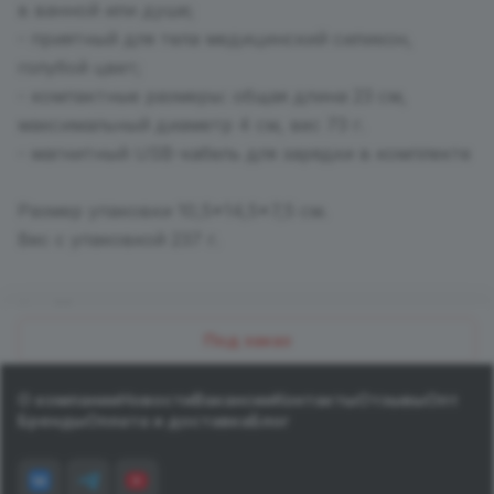
в ванной или душе;
- приятный для тела медицинский силикон,
голубой цвет;
- компактные размеры: общая длина 23 см,
максимальный диаметр 4 см, вес 73 г.
- магнитный USB-кабель для зарядки в комплекте
Размер упаковки 10,5*14,5*7,5 см.
Вес с упаковкой 237 г.
Назад к списку
Под заказ
О компании
Новости
Вакансии
Контакты
Отзывы
Опт
Бренды
Оплата и доставка
Блог