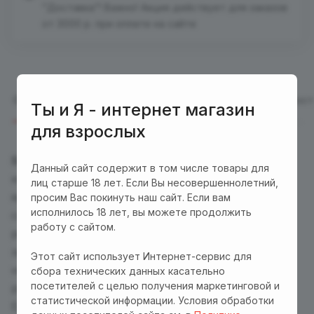
"Доставка"! Важно! Акция действует для заказов
от 3000 р. при оплате на сайте
Описание
Отзывы (1)
Характеристики
Оплата
Дост
Ты и Я - интернет магазин
для взрослых
Satisfyer Smooth Petal
-небольшое виброяйцо,
Данный сайт содержит в том числе товары для
который подарит Вам несравненные эмоции и
лиц старше 18 лет. Если Вы несовершеннолетний,
яркие оргазмы. Виброяйцо из нежнейшего
просим Вас покинуть наш сайт. Если вам
исполнилось 18 лет, вы можете продолжить
силикона оснащено мощным мотором с 12
работу с сайтом.
режимами бесшумной вибрации. Гибкий и
эргономичный,
Satisfyer Smooth Petal
удобно
Этот сайт использует Интернет-сервис для
носить в течение дня благодаря компактным
сбора технических данных касательно
посетителей с целью получения маркетинговой и
размерам и небольшому весу.
статистической информации. Условия обработки
Если Вам этого недостаточно, подключите