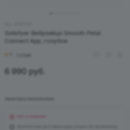
Арт.
4002743
Satisfyer Виброяйцо Smooth Petal
Connect App, голубое
5
1 отзыв
6 990 руб.
Характеристики
Описание
Нет в наличии
Бесплатная доставка куда угодно по промокоду