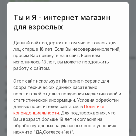
Бесплатная доставка куда угодно по промокоду
Ты и Я - интернет магазин
"Доставка"! Важно! Акция действует для заказов
от 3000 р. при оплате на сайте
для взрослых
Данный сайт содержит в том числе товары для
лиц старше 18 лет. Если Вы несовершеннолетний,
просим Вас покинуть наш сайт. Если вам
Описание
Отзывы
Характеристики
Оплата
Достав
исполнилось 18 лет, вы можете продолжить
работу с сайтом.
Этот сайт использует Интернет-сервис для
Универсальный вибратор
Satisfyer Perfect Pair
сбора технических данных касательно
3
можно использовать как пальчиковый вибратор
посетителей с целью получения маркетинговой и
или кольцо для пениса. Это устройство подходит
статистической информации. Условия обработки
данных посетителей сайта см. в
Политике
для мужчин и женщин. Оно станет идеальным
конфиденциальности
. Для подтверждения, что
дополнением к вашим любовным играм.
Ваш возраст больше 18 лет и согласия на
обработку данных на указанных выше условиях
Если надеть устройство на руку, оно превратится
нажмите "ДА,Согласен(на)".