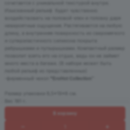
сочетается с уникальной текстурой внутри.
Изысканный рельеф будет чувственно
воздействовать на половой член и головку даря
невероятные ощущения. Растягивается на любую
длину, а внутренняя поверхность из сверхмягкого
и суперэластичного силикона покрыта
ребрышками и пупырышками. Компактный размер
позволит взять его на отдых, ведь он не займет
много места в багаже. (В наборе может быть
любой рельеф из представленных)
EroHot Collection"
-фирменный чехол
"
Размер упаковки 8,5*19*8 см.
Вес 181 г.
В корзину
Назад к списку