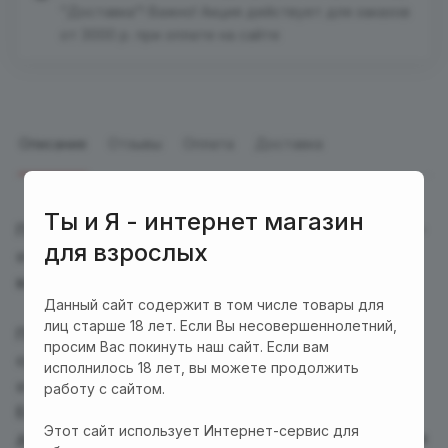
"Доставка"! Важно! Акция действует для заказов
от 3000 р. при оплате на сайте
Описание
Отзывы
Оплата
Доставка
Ты и Я - интернет магазин
Подарочный набор "Для сладкой парочки" №10-
для взрослых
отличный подарок для нескучного вечера и
выгодная покупка!
Данный сайт содержит в том числе товары для
лиц старше 18 лет. Если Вы несовершеннолетний,
Приобретая набор, Вы экономите 15-20% по
просим Вас покинуть наш сайт. Если вам
сравнению с покупкой этих же товаров по
исполнилось 18 лет, вы можете продолжить
отдельности. А фирменный чехол
работу с сайтом.
EroHot Collection
красного цвета, который мы
Этот сайт использует Интернет-сервис для
дарим Вам, станет интригующей упаковкой для