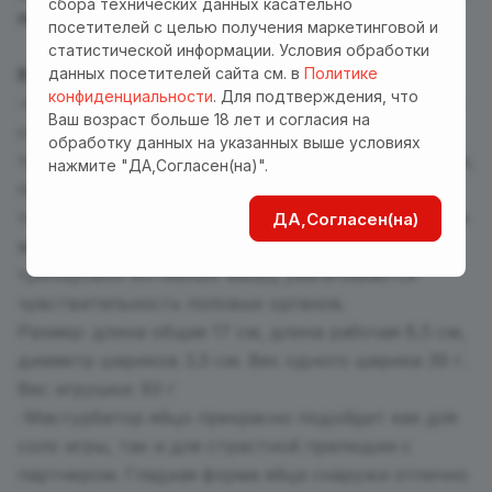
сбора технических данных касательно
презента 18+.
посетителей с целью получения маркетинговой и
статистической информации. Условия обработки
данных посетителей сайта см. в
Политике
В наборе:
конфиденциальности
. Для подтверждения, что
-Силиконовые вагинальные шарики на сцепке со
Ваш возраст больше 18 лет и согласия на
смещенным центром тяжести. Благодаря
обработку данных на указанных выше условиях
тренировкам с ними улучшается кровообращение,
нажмите "ДА,Согласен(на)".
приток кислорода и питательных веществ к
тканям. Прекрасно подойдут для восстановления
ДА,Согласен(на)
мышц влагалища после родов. В результате
тренировки интимных мышц увеличивается
чувствительность половых органов.
Размер: длина общая 17 см, длина рабочая 8,5 см,
диаметр шариков 3,5 см. Вес одного шарика 39 г.
Вес игрушки: 93 г
-Мастурбатор яйцо прекрасно подойдет как для
соло игры, так и для страстной прелюдии с
партнером. Гладкая форма яйца снаружи отлично