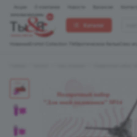
Акции
О компании
Новости
Вакансии
Контак
Каталог
Новинки
EroHot Collection TM
Эротическое белье
Секс и
Главная
Каталог
Секс-игрушки
Подарочный набор "