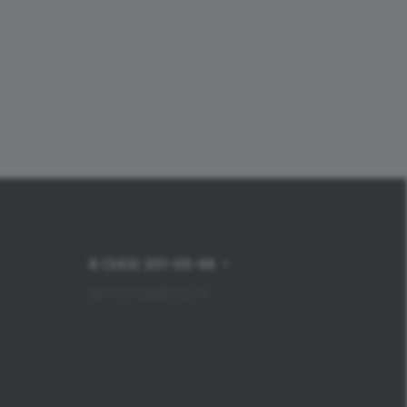
8 (343) 351-05-48
pervomay@tiiya.ru