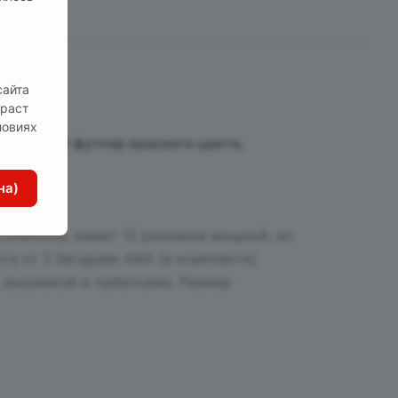
сайта
пка!
зраст
ловиях
ирменный футляр красного цвета,
на)
 силикона, имеет 12 режимов мощной, но
та от 2 батареек ААА (в комплекте)
 вышивкой и пайетками. Размер