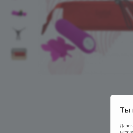
Ты 
Данны
несов