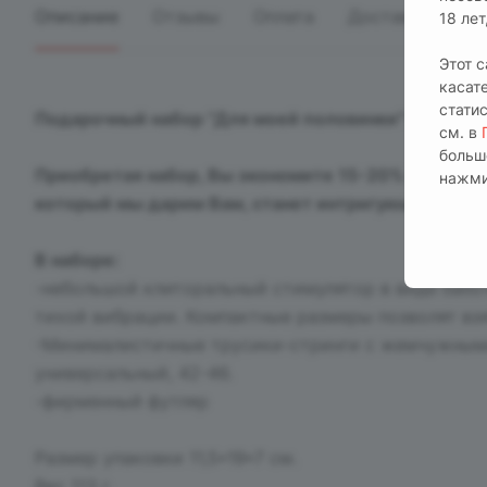
Описание
Отзывы
Оплата
Доставка
18 ле
Этот 
касат
стати
Подарочный набор "Для моей половинки" №14
-отл
см. в
больш
Приобретая набор, Вы экономите 15-20% по сравн
нажми
который мы дарим Вам, станет интригующей упако
В наборе:
-небольшой клиторальный стимулятор в виде бабоч
тихой вибрации. Компактные размеры позволят взят
-Минималистичные трусики-стринги с жемчужными
универсальный, 42-46.
-фирменный футляр
Размер упаковки 11,5*19*7 см.
Вес 113 г.