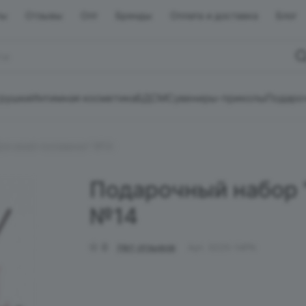
ты
Отзывы
Опт
Бренды
Оплата и доставка
Блог
грушки
Интимная косметика
БДСМ
Сувениры-приколы
Подаро
Для моей половинки" №14
Подарочный набор 
№14
0
Нет отзывов
Арт.
0225-14PN