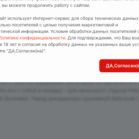
т, вы можете продолжить работу с сайтом.
сайт использует Интернет-сервис для сбора технических данных
ельно посетителей с целью получения маркетинговой и
стической информации. Условия обработки данных посетителей 
ичный подарок для нескучного вечера и выгодная поку
Политике конфиденциальности
. Для подтверждения, что Ваш во
е 18 лет и согласия на обработку данных на указанных выше ус
ению с покупкой этих же товаров по отдельности. А ф
те "ДА,Согласен(на)".
вкой для презента 18+.
ДА,Согласен(
ки с пультом управления. Изготовлен из бархатистого
ь его с собой в поездку – для нескучного отдыха! Рабо
 бусинами. Перед декорирован кружевной бабочкой с