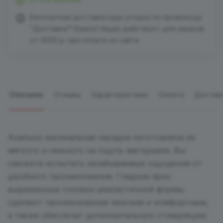
Бесплатная доставка куда угодно по промокоду
"Доставка"! Важно! Акция действует для заказов
от 3000 р. при оплате на сайте
Описание
Отзывы
Характеристики
Оплата
Достав
Анально-вагинальная насадка изготовлена из
мягкого и нежного на ощупь материала. Вы
сможете испытать незабываемые ощущения от
двойного проникновения. Гладкие ярко
выраженные головки реалистичной формы
сделают проникновение нежным и комфортным,
а также обеспечат дополнительную стимуляцию