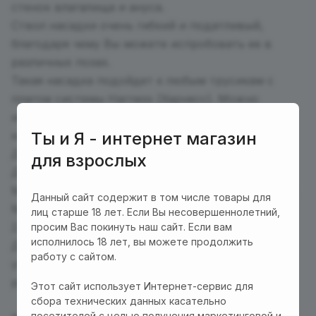
стенок влагалища и ануса.
Ствол насадки очень гибкий и податливый,
благодаря чему Вы можете испробовать ее в
различных позах.
Такая насадка подойдет к любым трусикам с
плагом системы Harness (Харнесс). Можно
использовать и для личного удовольствия в
Ты и Я - интернет магазин
качестве фаллоимитатора.
Длина, см: 16 и 13,5
для взрослых
Длина рабочей зоны, см:13,5 и 10,5
Минимальный диаметр основной части, см: 3 и 2
Данный сайт содержит в том числе товары для
Максимальный диаметр основной части, см: 4 и
лиц старше 18 лет. Если Вы несовершеннолетний,
2,3
просим Вас покинуть наш сайт. Если вам
исполнилось 18 лет, вы можете продолжить
Допускается погрешность +/-2 мл. Размеры на
работу с сайтом.
упаковке могут отличаться от фактических
размеров изделия.
Этот сайт использует Интернет-сервис для
сбора технических данных касательно
посетителей с целью получения маркетинговой и