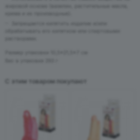
жировой основе (вазелин, растительные масла,
крема и их производные).
Запрещается кипятить изделие и/или
обрабатывать его кипятком или спиртовыми
растворами.
Размер упаковки 10,5*21,5*7 см
Вес в упаковке 293 г
С этим товаром покупают