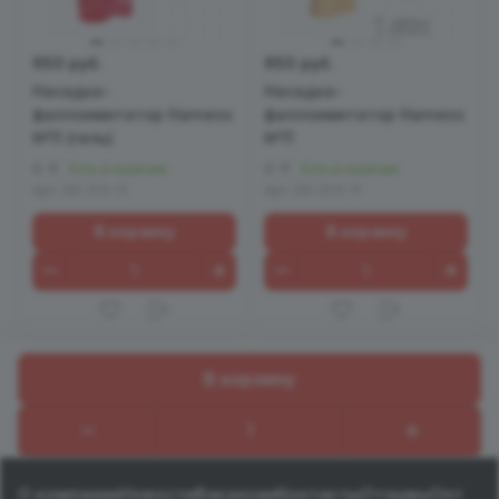
950 руб.
950 руб.
Насадка-
Насадка-
фаллоимитатор Harness
фаллоимитатор Harness
№11 (гель)
№11
0
0
Есть в наличии
Есть в наличии
Арт.
DD 313-11
Арт.
DD 203-11
В корзину
В корзину
В корзину
Назад к списку
О компании
Новости
Вакансии
Контакты
Отзывы
Опт