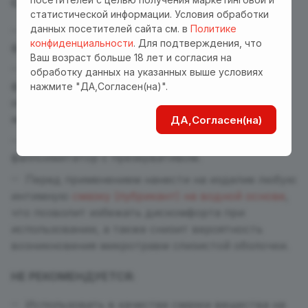
СОВЕТЫ ПО ПРИМЕНЕНИЮ:
статистической информации. Условия обработки
данных посетителей сайта см. в
Политике
До и после использования промыть
конфиденциальности
. Для подтверждения, что
фаллоимитатор теплой водой с мылом.
Ваш возраст больше 18 лет и согласия на
Для дополнительной дезинфекции
обработку данных на указанных выше условиях
фаллоимитатор перед использованием можно
нажмите "ДА,Согласен(на)".
обработать антисептиком, например, раствором
мирамистина, хлоргексидина.
ДА,Согласен(на)
Наиболее гигиенично использовать
фаллоимитатор с презервативом.
Перед применением нанести на изделие любую
интимную
смазку (лубрикант) на водной основе
,
что позволит избежать дискомфорта при
использовании, а также снизит вероятность
возникновения микротравм слизистой оболочки.
НЕ РЕКОМЕНДУЕТСЯ:
Использовать в качестве смазки вещества на