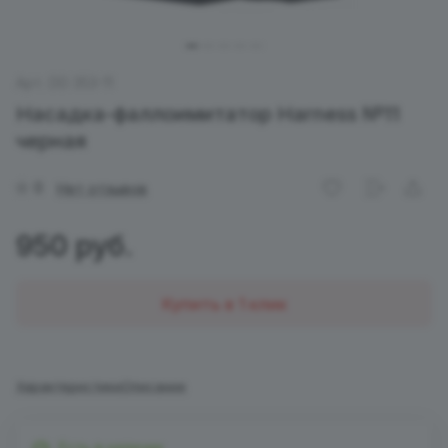
Арт.
DD 353-11
Насадка-фаллоимитатор Harness №11
черная
0
Нет отзывов
950 руб.
Купить в 1 клик
Характеристики
Описание
Есть в наличии