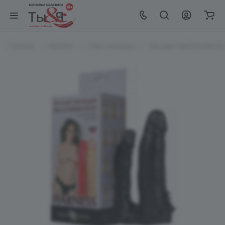
Главная
Каталог
Секс-игрушки
Насадка-фаллоимитато