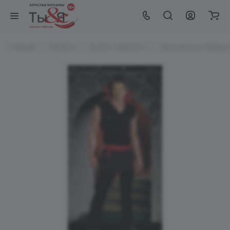
Главная
Каталог
EroHot Collection
Эротическое белье Er