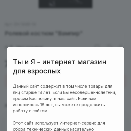
Арт.
EH 1446-14
Ролевой костюм "Вампир"
0
Нет отзывов
Ты и Я - интернет магазин
750 руб.
для взрослых
Купить в 1 клик
Данный сайт содержит в том числе товары для
лиц старше 18 лет. Если Вы несовершеннолетний,
просим Вас покинуть наш сайт. Если вам
исполнилось 18 лет, вы можете продолжить
Характеристики
Описание
работу с сайтом.
Этот сайт использует Интернет-сервис для
Есть в наличии
сбора технических данных касательно