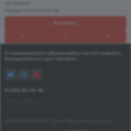
материала.
Размер 20,5*25*7,5 см.
В корзину
Назад к списку
О компании
Новости
Вакансии
Контакты
Отзывы
Опт
Бренды
Оплата и доставка
Блог
8 (343) 351-05-48
pervomay@tiiya.ru
© 2026 © 2006-2026 "Ты и Я". Все права защищены.