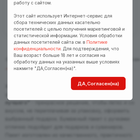
работу с сайтом.
Бесплатная доставка куда угодно по промокоду
Этот сайт использует Интернет-сервис для
"Доставка"! Важно! Акция действует для заказов
сбора технических данных касательно
от 3000 р. при оплате на сайте
посетителей с целью получения маркетинговой и
статистической информации. Условия обработки
данных посетителей сайта см. в
Политике
конфиденциальности
. Для подтверждения, что
Ваш возраст больше 18 лет и согласия на
Описание
Отзывы
Характеристики
Оплата
Достав
обработку данных на указанных выше условиях
нажмите "ДА,Согласен(на)".
ДА,Согласен(на)
Хороший подарок начинается с хорошей
упаковки !
Подарочный пакет "Для самого
лучшего"
- прекрасное решение, чтобы легко и со
вкусом, не переплачивая за упаковку, оформить
выбранный подарок. Бумажный пакет с ручками
отлично подойдет для подарков и сувениров.
Пакет изготовлен из качественного, практичного