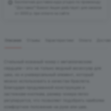
Бесплатная доставка куда угодно по промокоду
"Доставка"! Важно! Акция действует для заказов
от 3000 р. при оплате на сайте
Описание
Отзывы
Характеристики
Оплата
Достав
Стильный кожаный чокер с металлическим
сердцем – это не только модный аксессуар для
шеи, но и универсальный элемент, который
можно использовать в качестве браслета.
Благодаря продуманной конструкции и
застежкам-кнопкам, размер чокера легко
регулируется, что позволяет подобрать наиболее
комфортное положение на руке или шее.