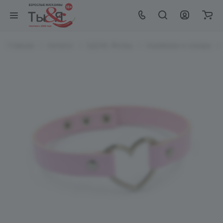
Главная
Каталог
БДСМ, Фетиш
Ошейники и чокеры