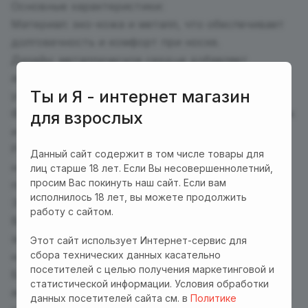
Основные характеристики:
Материал: эко-кожа и металл, что обеспечивает
долговечность и комфорт при носке.
Дизайн: металлическое сердце добавляет
аксессуару особый шарм и делает его
Ты и Я - интернет магазин
уникальным.
Функциональность: можно носить как на шее, так
для взрослых
и на руке в качестве браслета.
Регулируемость: Застежки-кнопки позволяют
Данный сайт содержит в том числе товары для
настроить размер под индивидуальные
лиц старше 18 лет. Если Вы несовершеннолетний,
просим Вас покинуть наш сайт. Если вам
предпочтения, длина – 40 см, ширина – 1,8 см.
исполнилось 18 лет, вы можете продолжить
Этот чокер станет отличным дополнением к
работу с сайтом.
Вашему образу, добавляя нотку дерзости и
элегантности. Его можно сочетать с различными
Этот сайт использует Интернет-сервис для
сбора технических данных касательно
нарядами, создавая неповторимый стиль.
посетителей с целью получения маркетинговой и
Благодаря компактным размерам и легкости,
статистической информации. Условия обработки
аксессуар удобно носить с собой и использовать
данных посетителей сайта см. в
Политике