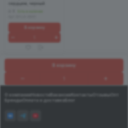
сердцем, черный
0
Есть в наличии
Арт.
EH LA-4641
В корзину
В корзину
Назад к списку
О компании
Новости
Вакансии
Контакты
Отзывы
Опт
Бренды
Оплата и доставка
Блог