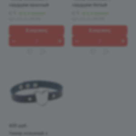
сердцем красный
сердцем белый
0
0
Есть в наличии
Есть в наличии
Арт.
EH LA-4641R
Арт.
EH LA-4641W
В корзину
В корзину
425 руб.
Чокер кожаный с