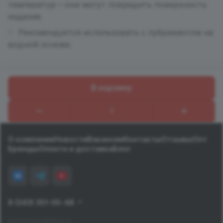
температур – они могут повредить поверхность
изделия.
Рекомендуется использовать с лубрикантом на
водной основе.
В корзину
Назад к списку
О компании
Новости
Вакансии
Контакты
Отзывы
Опт
Бренды
Оплата и доставка
Блог
8 (343) 351-05-48
pervomay@tiiya.ru