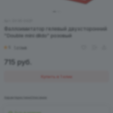
Арт.
ЕН 95-042P
Фаллоимитатор гелевый двухсторонний
"Double mini dildo" розовый
5
1 отзыв
715 руб.
Купить в 1 клик
Характеристики
Описание
Есть в наличии