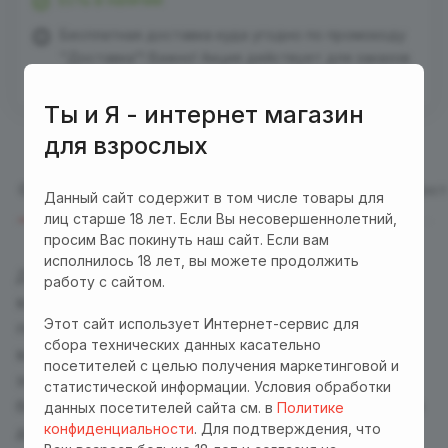
Бесплатная доставка куда угодно по промокоду
"Доставка"! Важно! Акция действует для заказов
от 3000 р. при оплате на сайте
Ты и Я - интернет магазин
для взрослых
Описание
Отзывы (1)
Характеристики
Оплата
Дост
Данный сайт содержит в том числе товары для
лиц старше 18 лет. Если Вы несовершеннолетний,
просим Вас покинуть наш сайт. Если вам
исполнилось 18 лет, вы можете продолжить
Двойной фаллоимитатор Double mini dildo –
работу с сайтом.
выполнен в небольшом размере и отлично
Этот сайт использует Интернет-сервис для
подходит для одновременной анальной и
сбора технических данных касательно
вагинальной стимуляции. Один кончик игрушки
посетителей с целью получения маркетинговой и
значительно тоньше, что гарантирует
статистической информации. Условия обработки
безболезненное введение и особый комфорт. Для
данных посетителей сайта см. в
Политике
конфиденциальности
. Для подтверждения, что
дополнительных ощущений служат выраженные