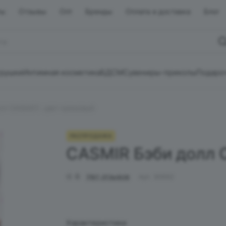
ты
Отзывы
Опт
Бренды
Оплата и доставка
Блог
грушки
Интимная косметика
БДСМ
Сувениры-приколы
Подаро
лл CASSADY, цвет кремовый
РАСПРОДАЖА
CASMIR Бэби долл 
0
Нет отзывов
Арт.
90692
Характеристики