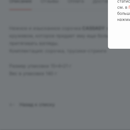
Описание
Отзывы
Оплата
Доставка
стати
см. в
больш
нажми
Нежное и изысканное сорочка
CASSAD
Y
кремового
кружевом, которое придает ему еще больше элега
притягивать взгляды.
Комплектация: сорочка, трусики-стринги
Размер упаковки 15*4*21 г
Вес в упаковке 140 г
Назад к списку