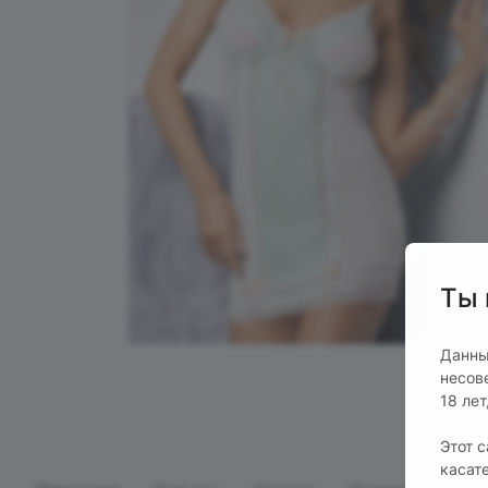
Ты 
Данны
несов
18 ле
Этот 
касат