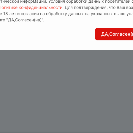
стической информации. Условия обработки данных посетителей 
Политике конфиденциальности
. Для подтверждения, что Ваш во
е 18 лет и согласия на обработку данных на указанных выше ус
те "ДА,Согласен(на)".
 цвета подчеркнет Вашу женственность и привлекате
ДА,Согласен(
нтности и шарма. Кружевные элементы создают соблаз