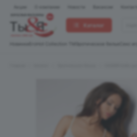
Акции
О компании
Новости
Вакансии
Контак
Каталог
Новинки
EroHot Collection TM
Эротическое белье
Секс и
Главная
Каталог
Эротическое белье
CASMIR Бэби до