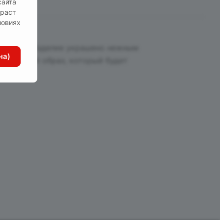
сайта
зраст
ловиях
льность. Изделие украшено нежным
на)
нительный образ, который будет