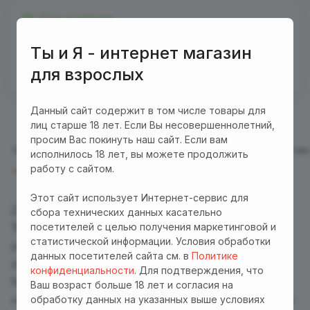
Есть в наличии
Бесплатная доставка куда угодно по промокоду
Ты и Я - интернет магазин
"Доставка"! Важно! Акция действует для заказов
для взрослых
от 3000 р. при оплате на сайте
Данный сайт содержит в том числе товары для
лиц старше 18 лет. Если Вы несовершеннолетний,
просим Вас покинуть наш сайт. Если вам
Описание
Отзывы
Характеристики
Оплата
Достав
исполнилось 18 лет, вы можете продолжить
работу с сайтом.
Этот сайт использует Интернет-сервис для
Добавьте волшебства в ночи с втулкой
GLOW
сбора технических данных касательно
посетителей с целью получения маркетинговой и
TAIL
— ярким украшением со светящимся
статистической информации. Условия обработки
розовым хвостом, которое создаст особую
данных посетителей сайта см. в
Политике
атмосферу и добавит искру в ваши игры.
конфиденциальности
. Для подтверждения, что
Миниатюрный размер делает её идеальной для
Ваш возраст больше 18 лет и согласия на
новичков и тех, кто ценит комфорт: заостренный
обработку данных на указанных выше условиях