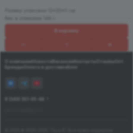
Размер упаковки 12*20*5 см
Вес в упаковке 146 г
В корзину
Назад к списку
О компании
Новости
Вакансии
Контакты
Отзывы
Опт
Бренды
Оплата и доставка
Блог
8 (343) 351-05-48
pervomay@tiiya.ru
© 2026 © 2006-2026 "Ты и Я". Все права защищены.