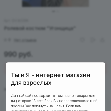
Арт.
EH 8039K
Ролевой костюм "Угонщица"
0
Нет отзывов
990 руб.
Купить в 1 клик
Ты и Я - интернет магазин
для взрослых
Характеристики
Описание
Данный сайт содержит в том числе товары для
лиц старше 18 лет. Если Вы несовершеннолетний,
Есть в наличии
просим Вас покинуть наш сайт. Если вам