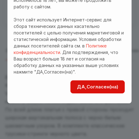
исполнилось 18 лет, вы можете продолжить
Бесплатная доставка куда угодно по промокоду
работу с сайтом.
"Доставка"! Важно! Акция действует для заказов
от 3000 р. при оплате на сайте
Этот сайт использует Интернет-сервис для
сбора технических данных касательно
посетителей с целью получения маркетинговой и
статистической информации. Условия обработки
данных посетителей сайта см. в
Политике
Описание
Отзывы
Характеристики
Оплата
Достав
конфиденциальности
. Для подтверждения, что
Ваш возраст больше 18 лет и согласия на
обработку данных на указанных выше условиях
нажмите "ДА,Согласен(на)".
Вы будете обольстительны в этом костюме.
Короткое облегающее красное платье с глубоким
ДА,Согласен(на)
V-образным вырезом на молнии подчеркнет
красоту Ваших ножек и даст волю его фантазии.
По всей длине платья с правой стороны проходит
широкая вертикальная полоса с черно-белым
шахматным узором. В комплекте классические
трусики-стринги черного цвета.