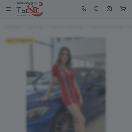
Главная
Каталог
EroHot Collection
Ролевой костюм "Уг
РАСПРОДАЖА