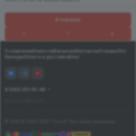
В корзину
Назад к списку
О компании
Новости
Вакансии
Контакты
Отзывы
Опт
Бренды
Оплата и доставка
Блог
8 (343) 351-05-48
pervomay@tiiya.ru
© 2026 © 2006-2026 "Ты и Я". Все права защищены.