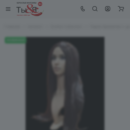
Главная
Каталог
EroHot Collection
Парик брюнетки с д
НОВИНКИ