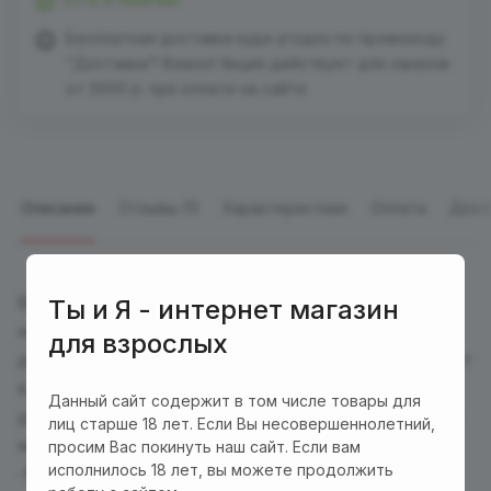
Бесплатная доставка куда угодно по промокоду
"Доставка"! Важно! Акция действует для заказов
от 3000 р. при оплате на сайте
Описание
Отзывы (1)
Характеристики
Оплата
Дост
Великолепный
парик брюнетки без челки
из
Ты и Я - интернет магазин
искусственных волос станет идеальным
для взрослых
дополнением Вашего образа! Этот парик сочетает
в себе стиль, комфорт и высокое качество, что
Данный сайт содержит в том числе товары для
делает его незаменимым аксессуаром для любой
лиц старше 18 лет. Если Вы несовершеннолетний,
модницы.
просим Вас покинуть наш сайт. Если вам
исполнилось 18 лет, вы можете продолжить
-Естественный вид