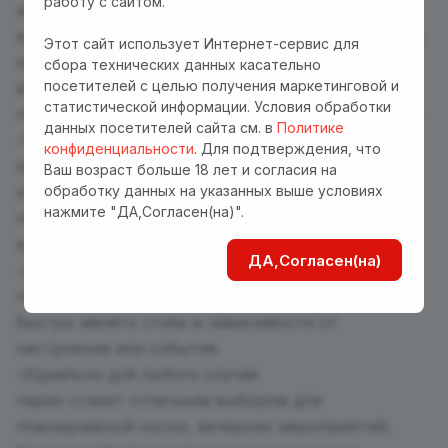
работу с сайтом.
искусственные волосы выполнены из
высококачественного синтетического материала,
Этот сайт использует Интернет-сервис для
который выглядит и ощущается как натуральные
сбора технических данных касательно
посетителей с целью получения маркетинговой и
волосы. Они мягкие на ощупь и блестящие, что
статистической информации. Условия обработки
придаёт Вашему образу эффектный и живой вид.
данных посетителей сайта см. в
Политике
-Удобство и легкость
конфиденциальности
. Для подтверждения, что
легкая и дышащая основа парика обеспечивает
Ваш возраст больше 18 лет и согласия на
обработку данных на указанных выше условиях
комфортное ношение в течение всего дня. Он
нажмите "ДА,Согласен(на)".
легко регулируется, что позволяет добиться
идеальной посадки на голове.
ДА,Согласен(на)
-Легкость в уходе
парик легко расчесывается, что позволяет Вам
быстро менять стиль в зависимости от
настроения или события.
-Идеально для любого случая
парик станет отличным выбором для
повседневной носки, вечерних мероприятий,