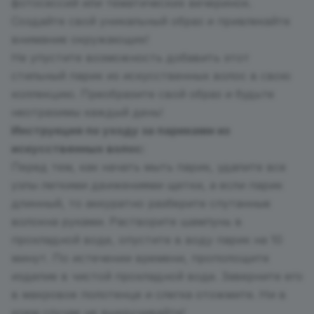
фотосессий или тематических вечеринок.
Создайте свой уникальный образ и привлекайте
внимание окружающих!
Не упустите возможность добавить этот
стильный парик из искусственных волос в свою
коллекцию. Преобразите свой образ и будьте
неотразимы каждый день!
Инструкция по уходу за париками из
искусственных волос:
Перед тем, как начать мыть парик, удалите все
узлы легкими движениями щетки, а если парик
длинный, то аккуратно разберите спутанные
волокна руками. Растворите шампунь в
прохладной воде, опустите в воду парик на 10
минут. По истечении времени, прополощите
изделие в чистой прохладной воде. Заверните его
в махровое полотенце и слегка отожмите. Ни в
коем случае не выкручивайте!