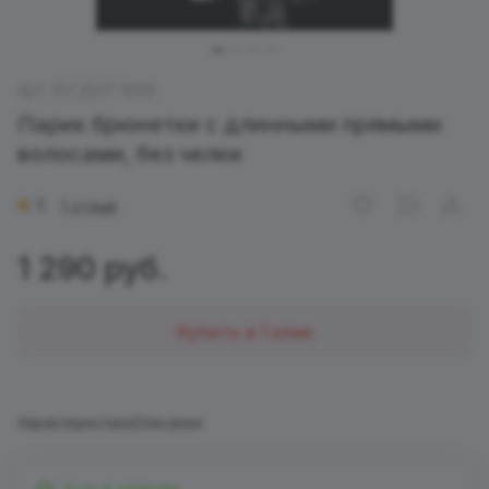
Арт.
EH 2507-1009
Парик брюнетки с длинными прямыми
волосами, без челки
5
1 отзыв
1 290 руб.
Купить в 1 клик
Характеристики
Описание
Есть в наличии