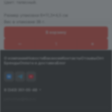
Цвет: телесный.
Размер упаковки 8*11,3*4,5 см
Вес в упаковке 38 г.
В корзину
Назад к списку
О компании
Новости
Вакансии
Контакты
Отзывы
Опт
Бренды
Оплата и доставка
Блог
8 (343) 351-05-48
pervomay@tiiya.ru