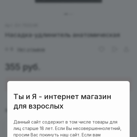
Арт.
EH 76004K
Насадка-удлинитель анатомическая
0
Нет отзывов
355 руб.
Купить в 1 клик
Ты и Я - интернет магазин
для взрослых
Характеристики
Описание
Данный сайт содержит в том числе товары для
лиц старше 18 лет. Если Вы несовершеннолетний,
Есть в наличии
просим Вас покинуть наш сайт. Если вам