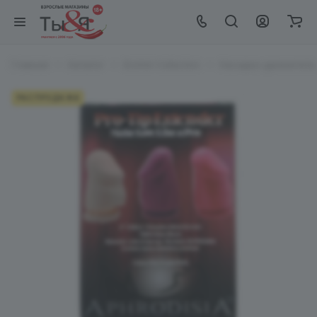
Главная
Каталог
EroHot Collection
Насадка-удлинитель
РАСПРОДАЖА