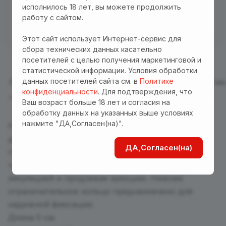
Бесплатная доставка куда угодно по промокоду
исполнилось 18 лет, вы можете продолжить
"Доставка"! Важно! Акция действует для заказов
работу с сайтом.
от 3000 р. при оплате на сайте
Этот сайт использует Интернет-сервис для
сбора технических данных касательно
посетителей с целью получения маркетинговой и
статистической информации. Условия обработки
данных посетителей сайта см. в
Политике
Описание
Отзывы
Характеристики
Оплата
Достав
конфиденциальности
. Для подтверждения, что
Ваш возраст больше 18 лет и согласия на
обработку данных на указанных выше условиях
нажмите "ДА,Согласен(на)".
Насадка из латекса добавляет дополнительную
длину за счет плотного литого кончика с
ДА,Согласен(на)
губкой. Снижает чувствительность полового
члена, помогая бороться с преждевременной
эякуляцией и продлевая эрекцию. Нижнее
ограничительное кольцо предназначено для
надежной фиксации.
Длина 5 см.